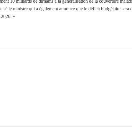
ement 10 milliards de dirhams à la généralisation de la couverture malad
précisé le ministre qui a également annoncé que le déficit budgétaire ser
n 2026. »