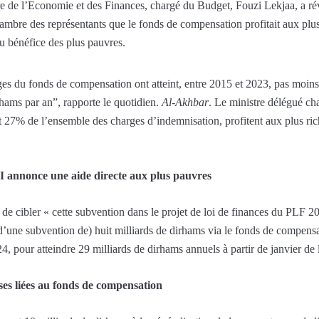
re de l’Economie et des Finances, chargé du Budget, Fouzi Lekjaa, a rév
hambre des représentants que le fonds de compensation profitait aux plu
au bénéfice des plus pauvres.
es du fonds de compensation ont atteint, entre 2015 et 2023, pas moins 
hams par an”, rapporte le quotidien.
Al-Akhbar
. Le ministre délégué ch
t 27% de l’ensemble des charges d’indemnisation, profitent aux plus ric
 annonce une aide directe aux plus pauvres
é de cibler « cette subvention dans le projet de loi de finances du PLF 
d’une subvention de) huit milliards de dirhams via le fonds de compensat
4, pour atteindre 29 milliards de dirhams annuels à partir de janvier de
ses liées au fonds de compensation