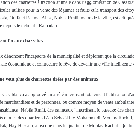
ulation des charrettes à traction animale dans l’agglomération de Casabla
ules utilisés pour la vente des légumes et fruits et le transport des cito
sfa, Oulfa et Rahma. Ainsi, Nabila Rmili, maire de la ville, est critiqué
vé depuis le début du Ramadan.
ent fin aux charrettes
dénoncent l'incapacité de la municipalité et déplorent que la circulatio
ale économique et contrecarre le rêve de devenir une ville intelligente 
ne veut plus de charrettes tirées par des animaux
 Casablanca a approuvé un arrêté interdisant totalement l'utilisation d'a
t de marchandises et de personnes, ou comme moyen de vente ambulante 
Casablanca, Nabila Rmili, des panneaux “interdisant le passage des charr
droits et rues des quartiers d'Ain Sebaâ-Hay Mohammadi, Moulay Rachid
, Hay Hassani, ainsi que dans le quartier de Moulay Rachid. Quatre mo