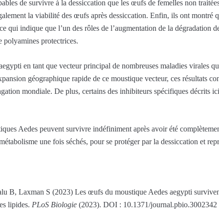
ables de survivre à la dessiccation que les œufs de femelles non traitée
alement la viabilité des œufs après dessiccation. Enfin, ils ont montré q
ce qui indique que l’un des rôles de l’augmentation de la dégradation de
e polyamines protectrices.
gypti en tant que vecteur principal de nombreuses maladies virales qui 
xpansion géographique rapide de ce moustique vecteur, ces résultats con
ation mondiale. De plus, certains des inhibiteurs spécifiques décrits ici 
ques Aedes peuvent survivre indéfiniment après avoir été complètement
étabolisme une fois séchés, pour se protéger par la dessiccation et repr
lu B, Laxman S (2023) Les œufs du moustique Aedes aegypti survivent 
es lipides.
PLoS Biologie
(2023). DOI : 10.1371/journal.pbio.3002342