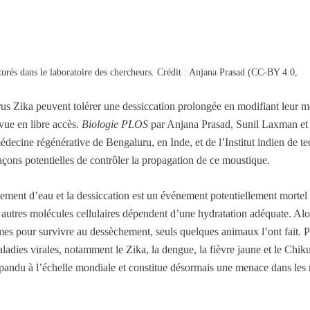
urés dans le laboratoire des chercheurs. Crédit : Anjana Prasad (CC-BY 4.0,
us Zika peuvent tolérer une dessiccation prolongée en modifiant leur m
vue en libre accès.
Biologie PLOS
par Anjana Prasad, Sunil Laxman et le
médecine régénérative de Bengaluru, en Inde, et de l’Institut indien de 
açons potentielles de contrôler la propagation de ce moustique.
alement d’eau et la dessiccation est un événement potentiellement mortel
t autres molécules cellulaires dépendent d’une hydratation adéquate. A
s pour survivre au dessèchement, seuls quelques animaux l’ont fait. P
ladies virales, notamment le Zika, la dengue, la fièvre jaune et le Chi
épandu à l’échelle mondiale et constitue désormais une menace dans les