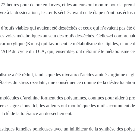
2 heures pour éclore en larves, et les auteurs ont montré pour la premiè
e à la dessiccation ; les œufs séchés avant cette étape n’ont pas éclos 
 d’œufs viables qui avaient été desséchés et ceux qui n’avaient pas été 
es voies métaboliques au sein des œufs desséchés. Celles-ci comprena
icarboxylique (Krebs) qui favorisent le métabolisme des lipides, et une
 d’ATP du cycle du TCA, qui, ensemble, ont détourné le métabolisme cell
isme a été réduit, tandis que les niveaux d’acides aminés arginine et 
néfastes du stress oxydatif, une conséquence connue de la déshydratatio
es molécules d’arginine forment des polyamines, connues pour aider à pro
erses agressions. Ici, les auteurs ont montré que les œufs accumulent d
ct clé de la tolérance au dessèchement.
moustiques femelles pondeuses avec un inhibiteur de la synthèse des poly