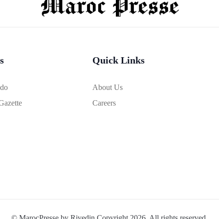
s
Quick Links
bdo
About Us
Gazette
Careers
© MarocPresse by Rivedin Copyright 2026. All rights reserved.