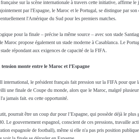
rançaise sur la scène internationale à travers cette initiative, affirme l
ntement par l'Espagne, le Maroc et le Portugal, se distingue par son c
éventuellement l'Amérique du Sud pour les premiers matches.
ogique pour la finale – précise la même source – avec son stade Santi
, le Maroc propose également un stade moderne à Casablanca. Le Portuga
 stade répondant aux exigences de capacité de la FIFA.
a tension monte entre le Maroc et l’Espagne
l international, le président français fait pression sur la FIFA pour que 
illi une finale de Coupe du monde, alors que le Maroc, malgré plusieur
l'a jamais fait. eu cette opportunité.
outit, pourrait être un coup dur pour l’Espagne, qui possède déjà le plus
 Le gouvernement espagnol, conscient de ces pressions, travaille acti
on espagnole de football), même si elle n'a pas pris position publique
re voir la finale se dérouler en Espagne.