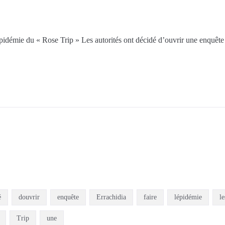
épidémie du « Rose Trip » Les autorités ont décidé d’ouvrir une enquête
é
douvrir
enquête
Errachidia
faire
lépidémie
le
Trip
une