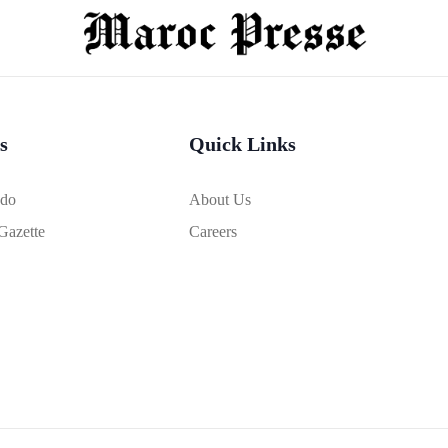
s
Quick Links
bdo
About Us
Gazette
Careers