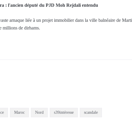
ra : l'ancien député du PJD Moh Rejdali entendu
 vaste arnaque liée à un projet immobilier dans la ville balnéaire de Mart
e millions de dirhams.
ice
Maroc
Nord
s39intéresse
scandale