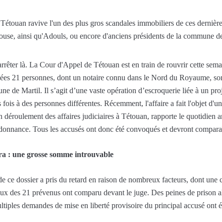
e Tétouan ravive l'un des plus gros scandales immobiliers de ces dernièr
use, ainsi qu'Adouls, ou encore d'anciens présidents de la commune de 
rêter là. La Cour d'Appel de Tétouan est en train de rouvrir cette semai
uées 21 personnes, dont un notaire connu dans le Nord du Royaume, son
 de Martil. Il s’agit d’une vaste opération d’escroquerie liée à un pr
fois à des personnes différentes. Récemment, l'affaire a fait l'objet d'un
 déroulement des affaires judiciaires à Tétouan, rapporte le quotidien
ordonnance. Tous les accusés ont donc été convoqués et devront comparaî
ra : une grosse somme introuvable
e ce dossier a pris du retard en raison de nombreux facteurs, dont une c
x des 21 prévenus ont comparu devant le juge. Des peines de prison all
iples demandes de mise en liberté provisoire du principal accusé ont été