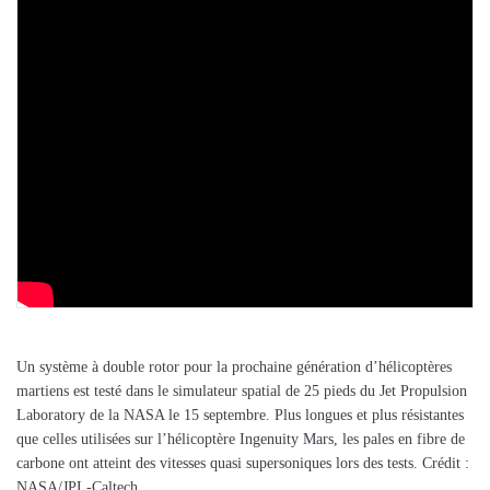
Un système à double rotor pour la prochaine génération d’hélicoptères
martiens est testé dans le simulateur spatial de 25 pieds du Jet Propulsion
Laboratory de la NASA le 15 septembre. Plus longues et plus résistantes
que celles utilisées sur l’hélicoptère Ingenuity Mars, les pales en fibre de
carbone ont atteint des vitesses quasi supersoniques lors des tests. Crédit :
NASA/JPL-Caltech