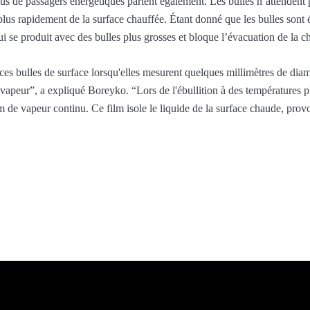
lus de passagers énergétiques partent également. Les bulles n’attendent p
ent plus rapidement de la surface chauffée. Étant donné que les bulles s
ui se produit avec des bulles plus grosses et bloque l’évacuation de la ch
ces bulles de surface lorsqu'elles mesurent quelques millimètres de diam
 vapeur”, a expliqué Boreyko. “Lors de l'ébullition à des températures p
m de vapeur continu. Ce film isole le liquide de la surface chaude, prov