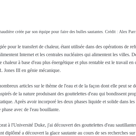
audière créée par son équipe pour faire des bulles sautantes. Crédit : Alex Par
giée pour le transfert de chaleur, étant utilisée dans des opérations de r
alimentent Internet et les centrales nucléaires qui alimentent les villes
 chaleur à base d'eau plus énergétique et plus rentable est le travail e
R. Jones III en génie mécanique.
ombreux articles sur le thème de l'eau et de la façon dont elle peut se
inspirés de la nature produisant des gouttelettes d'eau qui bondissent prop
statique. Après avoir incorporé les deux phases liquide et solide dans le
 phase avec de l'eau bouillante.
at à l'Université Duke, j'ai découvert des gouttelettes d'eau sautillant
nt diplômé a découvert la glace sautante au cours de ses recherches sur 