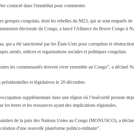
tre contacté dans l'immédiat pour commenter.
s groupes congolais, dont les rebelles du M23, qui se sont emparés de te
ommission électorale du Congo, a lancé l'Alliance du fleuve Congo à Na
, qui a été sanctionné par les États-Unis pour corruption et obstruction
oupes armés, milices et organisations sociales et politiques congolais.
 toutes les communautés doivent vivre ensemble au Congo”, a déclaré N
présidentielles et législatives le 20 décembre.
éoccupation supplémentaire dans une région où l’insécurité persiste dep
our les terres et les ressources ayant des implications régionales.
 maintien de la paix des Nations Unies au Congo (MONUSCO), a déclaré
création d'une nouvelle plateforme politico-militaire”.