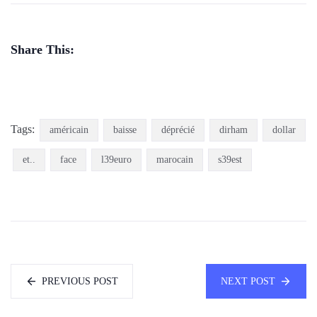
Share This:
Tags:
américain
baisse
déprécié
dirham
dollar
et..
face
l39euro
marocain
s39est
PREVIOUS POST
NEXT POST