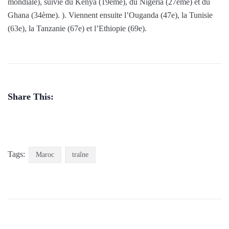
mondiale), suivie du Kenya (19ème), du Nigeria (27ème) et du
Ghana (34ème). ). Viennent ensuite l’Ouganda (47e), la Tunisie
(63e), la Tanzanie (67e) et l’Ethiopie (69e).
Share This:
Tags:
Maroc
traîne