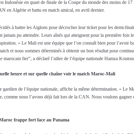
en Indonésie en quart de finale de la Coupe du monde des moins de 17 a
AN en Algérie et battu en match amical, en avril dernier.
cidés à battre les Aiglons pour décrocher leur ticket pour les demi-fi
t jamais pu atteindre. Leurs aînés qui atteignent pour la première fois 
iration. « Le Mali est une équipe que l’on connaît bien pour l’avoir b
tch et nous sommes déterminés à obtenir un bon résultat pour continuer
ple marocain fier”, a déclaré l’ailier de l’équipe nationale Hamza Kouto
elle heure et sur quelle chaîne voir le match Maroc-Mali
gardien de l’équipe nationale, affiche la même détermination. « Le Mali
e, comme nous l’avons déjà fait lors de la CAN. Nous voulons gagner c
 Maroc frappe fort face au Panama