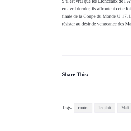
S’il est vrai que les Lionceaux de l’A
en avril dernier, ils affrontent cette 
finale de la Coupe du Monde U-17. Les
résister au désir de vengeance des Mal
Share This:
Tags:
contre
lexploit
Mali