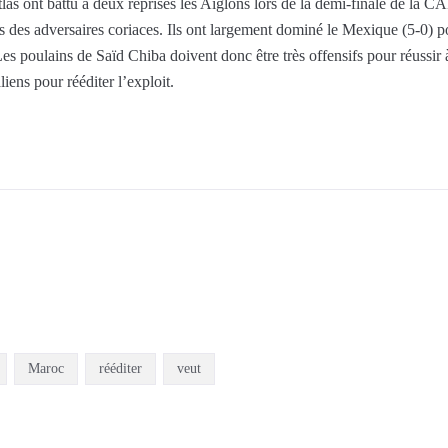
tlas ont battu à deux reprises les Aiglons lors de la demi-finale de la 
fois des adversaires coriaces. Ils ont largement dominé le Mexique (5-0) p
 poulains de Saïd Chiba doivent donc être très offensifs pour réussir à
iens pour rééditer l’exploit.
Maroc
rééditer
veut