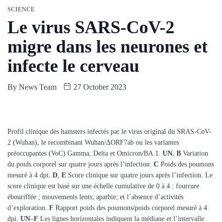
SCIENCE
Le virus SARS-CoV-2
migre dans les neurones et
infecte le cerveau
By
News Team
27 October 2023
Profil clinique des hamsters infectés par le virus original du SRAS-CoV-
2 (Wuhan), le recombinant Wuhan/ΔORF7ab ou les variantes
préoccupantes (VoC) Gamma, Delta et Omicron/BA.1.
UN
,
B
Variation
du poids corporel sur quatre jours après l’infection.
C
Poids des poumons
mesuré à 4 dpi.
D
,
E
Score clinique sur quatre jours après l’infection. Le
score clinique est basé sur une échelle cumulative de 0 à 4 : fourrure
ébouriffée ; mouvements lents; apathie; et l’absence d’activités
d’exploration.
F
Rapport poids des poumons/poids corporel mesuré à 4
dpi.
UN
–
F
Les lignes horizontales indiquent la médiane et l’intervalle