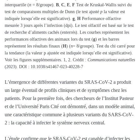
interquartile (
n
= 8/groupe).
B
,
C
,
E
,
F
Test de Kruskal-Wallis suivi du
test de comparaisons multiples de Dunn (le test ajusté
p
la valeur est
indiquée lorsqu’elle est significative).
g
,
H
Performance olfactive
mesurée 3 jours après l’infection (dpi). Le test olfactif est basé sur le test
de recherche d’aliments cachés (enterrés). Les courbes représentent les
performances olfactives des animaux lors du test (
g
) et les barres
représentent les résultats finaux (
H
) (
n
= 8/groupe). Test du chi carré pour
la tendance (la valeur p ajustée est indiquée lorsqu’elle est significative).
Voir les figures supplémentaires. 1, 2. Crédit :
Communications naturelles
(2023). DOI : 10.1038/s41467-023-40228-7
L’émergence de différentes variantes du SRAS-CoV-2 a produit
un large éventail de profils cliniques et de symptômes chez les
patients. Pour la première fois, des chercheurs de l’Institut Pasteur
et de l’Université Paris Cité ont démontré, dans un modèle animal,
une caractéristique commune à plusieurs variants du SARS-CoV-
2 : la capacité à infecter le système nerveux central.
L’étude confirme que le SRAS-CoV-2 est capable d’infecter les