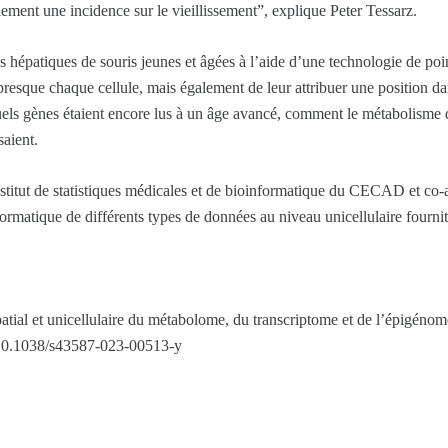
alement une incidence sur le vieillissement”, explique Peter Tessarz.
s hépatiques de souris jeunes et âgées à l’aide d’une technologie de poi
resque chaque cellule, mais également de leur attribuer une position dan
quels gènes étaient encore lus à un âge avancé, comment le métabolisme d
aient.
stitut de statistiques médicales et de bioinformatique du CECAD et co-a
rmatique de différents types de données au niveau unicellulaire fournit
tial et unicellulaire du métabolome, du transcriptome et de l’épigénome 
10.1038/s43587-023-00513-y