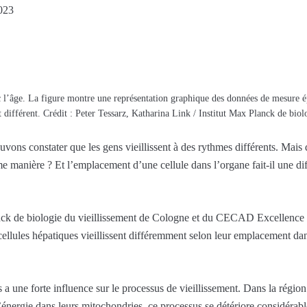
023
l’âge. La figure montre une représentation graphique des données de mesure ép
t différent. Crédit : Peter Tessarz, Katharina Link / Institut Max Planck de biol
ons constater que les gens vieillissent à des rythmes différents. Mais qu
même manière ? Et l’emplacement d’une cellule dans l’organe fait-il une d
anck de biologie du vieillissement de Cologne et du CECAD Excellence 
 cellules hépatiques vieillissent différemment selon leur emplacement dan
s a une forte influence sur le processus de vieillissement. Dans la région
l’énergie dans leurs mitochondries, ce processus se détériore considéra