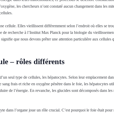
 d’oxygène, les chercheurs n’ont constaté aucun changement dans les m
ellules.
une cellule. Elles vieillissent différemment selon l’endroit où elles se tro
e de recherche à l’Institut Max Planck pour la biologie du vieillissemen
a signifie que nous devons prêter une attention particulière aux cellules 
le – rôles différents
 d’un seul type de cellules, les hépatocytes. Selon leur emplacement dans 
le sang frais et riche en oxygène pénètre dans le foie, les hépatocytes uti
oduire de l’énergie. En revanche, les glucides sont décomposés dans les 
cyte dans l’organe joue un rôle crucial. C’est pourquoi le foie était pou