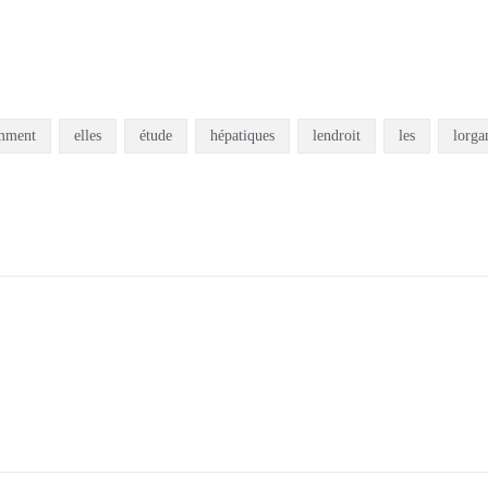
emment
elles
étude
hépatiques
lendroit
les
lorga