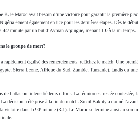
e B, le Maroc avait besoin d’une victoire pour garantir la première place
e Nigéria étaient également en lice pour les dernières étapes. Dès le déb
 la 44ᵉ minute par un but d’Ayman Arguigue, menant 1-0 à la mi-temps.
ans le groupe de mort?
ie a rapidement égalisé des remerciements, relâchez le match. Une premi
gypte, Sierra Leone, Afrique du Sud, Zambie, Tanzanie), tandis qu’une
s de l’atlas ont intensifié leurs efforts. La réunion est restée contestée
s. La décision a été prise à la fin du match: Smail Bakhty a donné l’ava
la victoire dans la 90ᵉ minute (3-1). Le Maroc se termine ainsi au somm
finale.