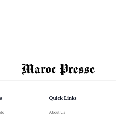
s
Quick Links
bdo
About Us