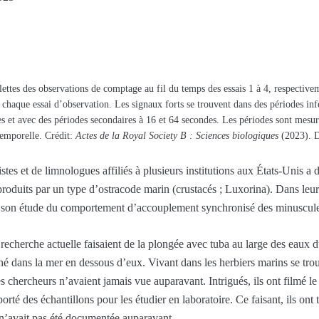
ttes des observations de comptage au fil du temps des essais 1 à 4, respective
chaque essai d’observation. Les signaux forts se trouvent dans des périodes in
des et avec des périodes secondaires à 16 et 64 secondes. Les périodes sont mesu
 temporelle. Crédit:
Actes de la Royal Society B : Sciences biologiques
(2023). D
tes et de limnologues affiliés à plusieurs institutions aux États-Unis a 
produits par un type d’ostracode marin (crustacés ; Luxorina). Dans leur
t son étude du comportement d’accouplement synchronisé des minuscule
echerche actuelle faisaient de la plongée avec tuba au large des eaux 
iché dans la mer en dessous d’eux. Vivant dans les herbiers marins se tr
 chercheurs n’avaient jamais vue auparavant. Intrigués, ils ont filmé l
pporté des échantillons pour les étudier en laboratoire. Ce faisant, ils on
n’avait pas été documentée auparavant.