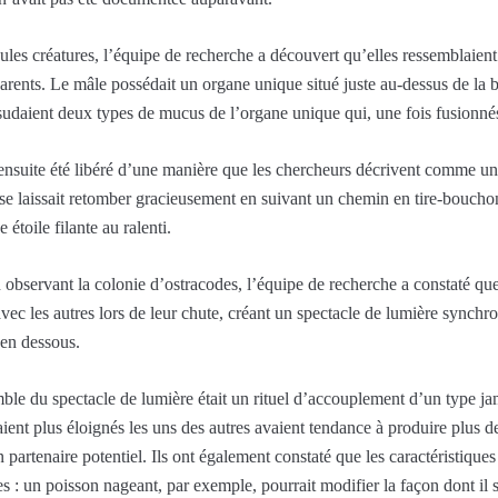
les créatures, l’équipe de recherche a découvert qu’elles ressemblaient
arents. Le mâle possédait un organe unique situé juste au-dessus de la
xsudaient deux types de mucus de l’organe unique qui, une fois fusionné
nsuite été libéré d’une manière que les chercheurs décrivent comme une
s se laissait retomber gracieusement en suivant un chemin en tire-bouchon
 étoile filante au ralenti.
En observant la colonie d’ostracodes, l’équipe de recherche a constaté q
s avec les autres lors de leur chute, créant un spectacle de lumière synch
 en dessous.
le du spectacle de lumière était un rituel d’accouplement d’un type jam
taient plus éloignés les uns des autres avaient tendance à produire plus
n partenaire potentiel. Ils ont également constaté que les caractéristique
es : un poisson nageant, par exemple, pourrait modifier la façon dont il s