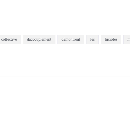
collective
daccouplement
démontrent
les
lucioles
m