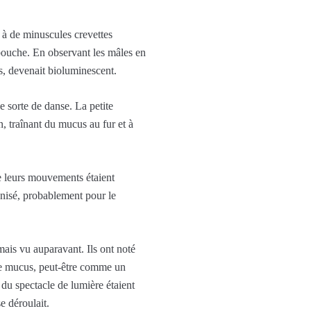
 à de minuscules crevettes
 bouche. En observant les mâles en
s, devenait bioluminescent.
 sorte de danse. La petite
, traînant du mucus au fur et à
ue leurs mouvements étaient
ronisé, probablement pour le
ais vu auparavant. Ils ont noté
 de mucus, peut-être comme un
s du spectacle de lumière étaient
e déroulait.