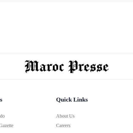
s
Quick Links
bdo
About Us
Gazette
Careers