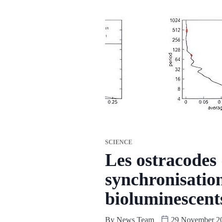
SCIENCE
Les ostracodes 
synchronisation
bioluminescent
By
News Team
29 November 2