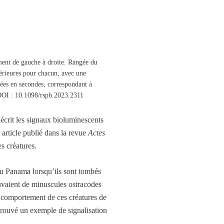
ment de gauche à droite. Rangée du
férieures pour chacun, avec une
rées en secondes, correspondant à
OI : 10.1098/rspb.2023.2311
décrit les signaux bioluminescents
 article publié dans la revue
Actes
s créatures.
du Panama lorsqu’ils sont tombés
ouvaient de minuscules ostracodes
e comportement de ces créatures de
t trouvé un exemple de signalisation