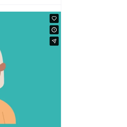
médicaments
par
NEXT POST