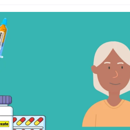
rnie
immunosuppresseurs
interrompre
les
limmunité
rappel
renforcer
selon
une