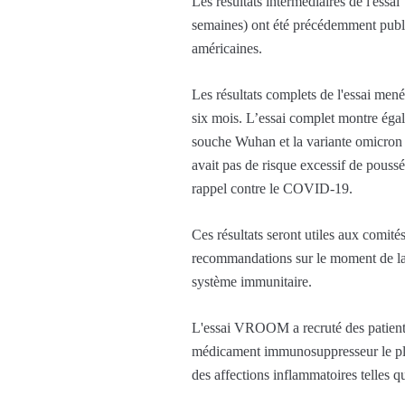
Les résultats intermédiaires de l'es
semaines) ont été précédemment pub
américaines.
Les résultats complets de l'essai men
six mois. L’essai complet montre égal
souche Wuhan et la variante omicron B
avait pas de risque excessif de pouss
rappel contre le COVID-19.
Ces résultats seront utiles aux comité
recommandations sur le moment de la 
système immunitaire.
L'essai VROOM a recruté des patients a
médicament immunosuppresseur le plu
des affections inflammatoires telles qu