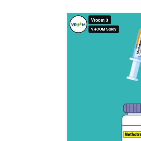
Share This:
Tags:
COVID19
étude
fou
patients
peuvent
pour
PREVIOUS POST