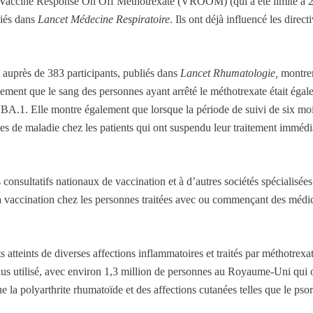
sai Vaccine Response On Off Methotrexate (VROOM) (qui a été limité à 25
liés dans
Lancet Médecine Respiratoire
. Ils ont déjà influencé les direct
é auprès de 383 participants, publiés dans
Lancet Rhumatologie,
montren
ement que le sang des personnes ayant arrêté le méthotrexate était égale
A.1. Elle montre également que lorsque la période de suivi de six mois
ées de maladie chez les patients qui ont suspendu leur traitement imméd
s consultatifs nationaux de vaccination et à d’autres sociétés spécialisée
vaccination chez les personnes traitées avec ou commençant des médica
tteints de diverses affections inflammatoires et traités par méthotrexat
s utilisé, avec environ 1,3 million de personnes au Royaume-Uni qui o
e la polyarthrite rhumatoïde et des affections cutanées telles que le psor