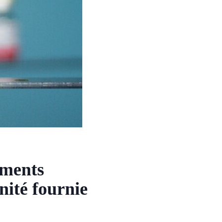
aments
ité fournie