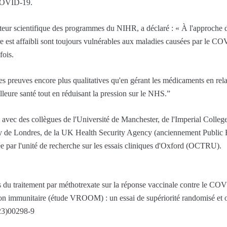
 COVID-19.
ur scientifique des programmes du NIHR, a déclaré : « À l'approche de 
 est affaibli sont toujours vulnérables aux maladies causées par le CO
fois.
es preuves encore plus qualitatives qu'en gérant les médicaments en rela
lleure santé tout en réduisant la pression sur le NHS.”
n avec des collègues de l'Université de Manchester, de l'Imperial Colleg
y de Londres, de la UK Health Security Agency (anciennement Public H
ée par l'unité de recherche sur les essais cliniques d'Oxford (OCTRU).
s du traitement par méthotrexate sur la réponse vaccinale contre le COV
on immunitaire (étude VROOM) : un essai de supériorité randomisé et 
23)00298-9