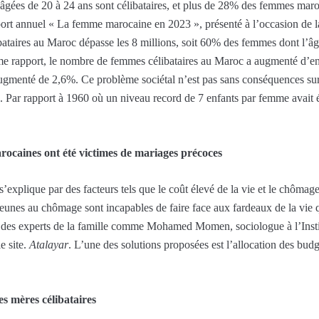
ées de 20 à 24 ans sont célibataires, et plus de 28% des femmes maro
pport annuel « La femme marocaine en 2023 », présenté à l’occasion de l
ataires au Maroc dépasse les 8 millions, soit 60% des femmes dont l’â
même rapport, le nombre de femmes célibataires au Maroc a augmenté d’en
ugmenté de 2,6%. Ce problème sociétal n’est pas sans conséquences sur 
 Par rapport à 1960 où un niveau record de 7 enfants par femme avait été
ocaines ont été victimes de mariages précoces
s’explique par des facteurs tels que le coût élevé de la vie et le chôm
nes au chômage sont incapables de faire face aux fardeaux de la vie 
 à des experts de la famille comme Mohamed Momen, sociologue à l’Insti
e site.
Atalayar
. L’une des solutions proposées est l’allocation des bud
es mères célibataires