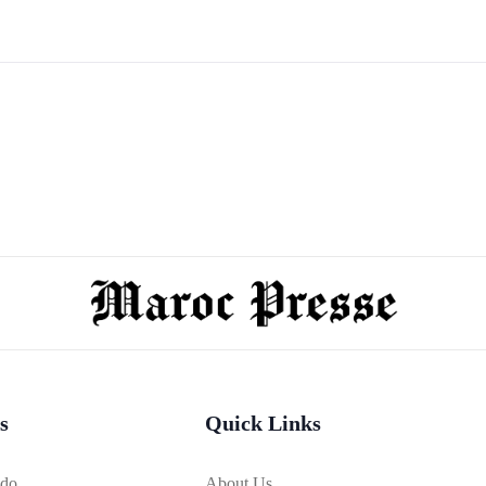
s
Quick Links
bdo
About Us