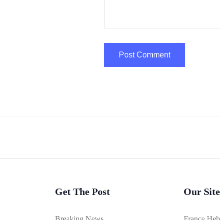
Get The Post
Our Site
Breaking News
France He