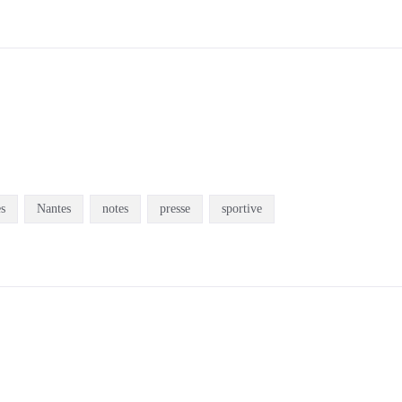
es
Nantes
notes
presse
sportive