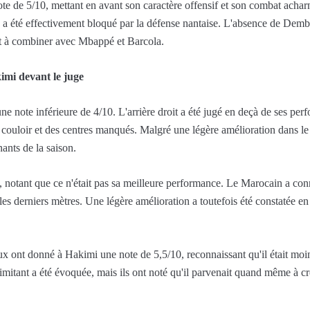
ote de 5/10, mettant en avant son caractère offensif et son combat acha
ux a été effectivement bloqué par la défense nantaise. L'absence de Demb
r et à combiner avec Mbappé et Barcola.
kimi devant le juge
ne note inférieure de 4/10. L'arrière droit a été jugé en deçà de ses per
couloir et des centres manqués. Malgré une légère amélioration dans le d
ants de la saison.
notant que ce n'était pas sa meilleure performance. Le Marocain a connu
es derniers mètres. Une légère amélioration a toutefois été constatée en
x ont donné à Hakimi une note de 5,5/10, reconnaissant qu'il était moin
itant a été évoquée, mais ils ont noté qu'il parvenait quand même à cr