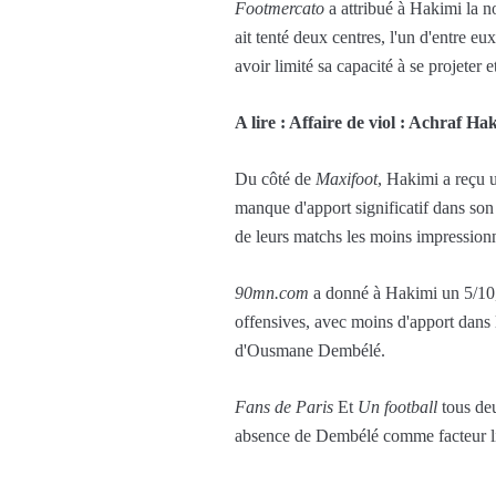
Footmercato
a attribué à Hakimi la n
ait tenté deux centres, l'un d'entre e
avoir limité sa capacité à se projete
A lire : Affaire de viol : Achraf Ha
Du côté de
Maxifoot
, Hakimi a reçu u
manque d'apport significatif dans son 
de leurs matchs les moins impressionn
90mn.com
a donné à Hakimi un 5/10, 
offensives, avec moins d'apport dans l
d'Ousmane Dembélé.
Fans de Paris
Et
Un football
tous deu
absence de Dembélé comme facteur lim