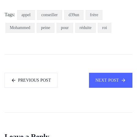
Tags:
appel
conseiller
d39un
frère
Mohammed
peine
pour
réduite
roi
PREVIOUS POST
NEXT POST
Leave a Reply