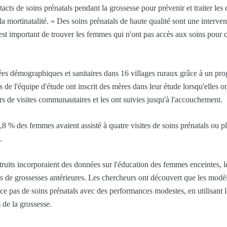
s de soins prénatals pendant la grossesse pour prévenir et traiter les c
 la mortinatalité. « Des soins prénatals de haute qualité sont une interven
l est important de trouver les femmes qui n'ont pas accès aux soins pour c
ées démographiques et sanitaires dans 16 villages ruraux grâce à un pr
e l'équipe d'étude ont inscrit des mères dans leur étude lorsqu'elles o
rs de visites communautaires et les ont suivies jusqu'à l'accouchement.
8 % des femmes avaient assisté à quatre visites de soins prénatals ou 
.
truits incorporaient des données sur l'éducation des femmes enceintes, l
ts de grossesses antérieures. Les chercheurs ont découvert que les modèl
pas de soins prénatals avec des performances modestes, en utilisant le
 de la grossesse.