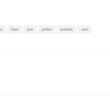
es
lissue
pour
prédire
prénatals
soins