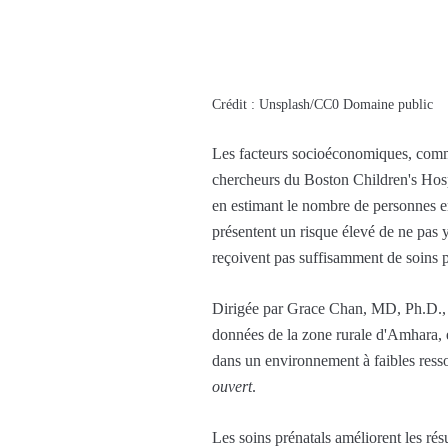
Crédit : Unsplash/CC0 Domaine public
Les facteurs socioéconomiques, comme 
chercheurs du Boston Children's Hospi
en estimant le nombre de personnes en
présentent un risque élevé de ne pas y
reçoivent pas suffisamment de soins pr
Dirigée par Grace Chan, MD, Ph.D., m
données de la zone rurale d'Amhara, e
dans un environnement à faibles resso
ouvert
.
Les soins prénatals améliorent les ré