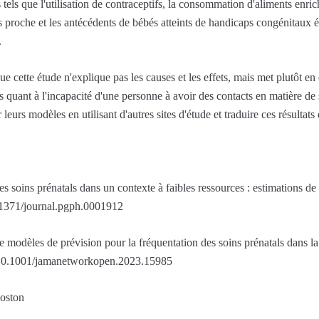
tels que l'utilisation de contraceptifs, la consommation d'aliments enric
us proche et les antécédents de bébés atteints de handicaps congénitaux ét
.
ue cette étude n'explique pas les causes et les effets, mais met plutôt 
s quant à l'incapacité d'une personne à avoir des contacts en matière de s
leurs modèles en utilisant d'autres sites d'étude et traduire ces résultat
s soins prénatals dans un contexte à faibles ressources : estimations de
1371/journal.pgph.0001912
 modèles de prévision pour la fréquentation des soins prénatals dans l
10.1001/jamanetworkopen.2023.15985
Boston