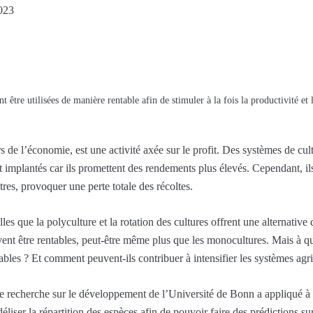
023
t être utilisées de manière rentable afin de stimuler à la fois la productivité et 
 de l’économie, est une activité axée sur le profit. Des systèmes de cult
implantés car ils promettent des rendements plus élevés. Cependant, ils
tres, provoquer une perte totale des récoltes.
les que la polyculture et la rotation des cultures offrent une alternative d
ent être rentables, peut-être même plus que les monocultures. Mais à qu
ntables ? Et comment peuvent-ils contribuer à intensifier les systèmes ag
 recherche sur le développement de l’Université de Bonn a appliqué à
déliser la répartition des espèces afin de pouvoir faire des prédictions s