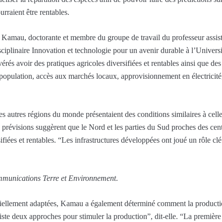
urraient être rentables.
ah Kamau, doctorante et membre du groupe de travail du professeur assi
ciplinaire Innovation et technologie pour un avenir durable à l’Univer
érés avoir des pratiques agricoles diversifiées et rentables ainsi que d
e population, accès aux marchés locaux, approvisionnement en électricité,
 autres régions du monde présentaient des conditions similaires à celle
es prévisions suggèrent que le Nord et les parties du Sud proches des cen
ifiées et rentables. “Les infrastructures développées ont joué un rôle cl
munications Terre et Environnement
.
entiellement adaptées, Kamau a également déterminé comment la producti
te deux approches pour stimuler la production”, dit-elle. “La première es