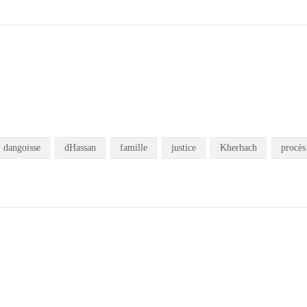
dangoisse
dHassan
famille
justice
Kherbach
procès