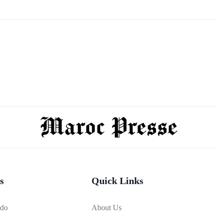
s
Quick Links
bdo
About Us