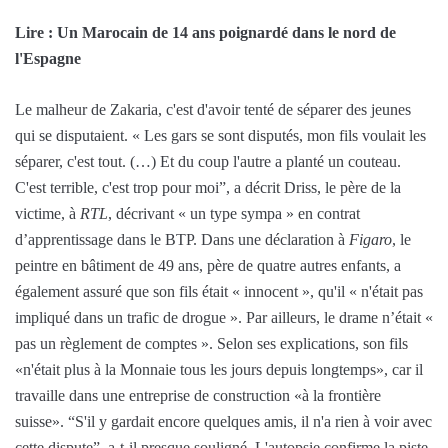
Lire : Un Marocain de 14 ans poignardé dans le nord de
l'Espagne
Le malheur de Zakaria, c'est d'avoir tenté de séparer des jeunes
qui se disputaient. « Les gars se sont disputés, mon fils voulait les
séparer, c'est tout. (…) Et du coup l'autre a planté un couteau.
C'est terrible, c'est trop pour moi”, a décrit Driss, le père de la
victime, à
RTL
, décrivant « un type sympa » en contrat
d’apprentissage dans le BTP. Dans une déclaration à
Figaro
, le
peintre en bâtiment de 49 ans, père de quatre autres enfants, a
également assuré que son fils était « innocent », qu'il « n'était pas
impliqué dans un trafic de drogue ». Par ailleurs, le drame n’était «
pas un règlement de comptes ». Selon ses explications, son fils
«n'était plus à la Monnaie tous les jours depuis longtemps», car il
travaille dans une entreprise de construction «à la frontière
suisse». “S'il y gardait encore quelques amis, il n'a rien à voir avec
cette dispute”, a-t-il presque souligné. L'autopsie confirme la piste