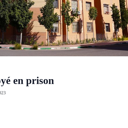
oyé en prison
023