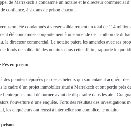
ppel de Marrakech a condamné un notaire et le directeur commercial d’
s de confiance, à six ans de prison chacun.
révenus ont été condamnés à verser solidairement un total de 114 milli
galement été condamnés conjointement à une amende de 1 million de dirham
nu, le directeur commercial. Le notaire paiera les amendes avec ses propr
r le fonds de solidarité des notaires dans cette affaire, rapporte le quot
de Fès en prison
te à des plaintes déposées par des acheteurs qui souhaitaient acquérir des
ns le cadre d’un projet immobilier situé à Marrakech et ont perdu près 
’entreprise aurait détournée avant de disparaître dans les airs. Craignant
alors l’ouverture d’une enquête. Forts des résultats des investigations me
l, les enquêteurs ont réussi à interpeller son complice, le notaire.
 prison