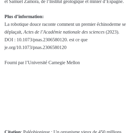
et Samuel Zamora, de l’Institut géologique et minier d’Espagne.
Plus d’information:
La robotique douce raconte comment un premier échinoderme se
déplaçait,
Actes de l’Académie nationale des sciences
(2023).
DOI : 10.1073/pnas.2306580120. est ce que
je.org/10.1073/pnas.2306580120
Fourni par l’Université Carnegie Mellon
Citation
: Paléobionique : Un organisme vieux de 450 millions