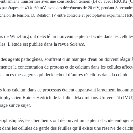
benthamiana transformés avec une construction témoin (B) ou avec HcKCR2 (C).
es par étapes de 40 à -60 mV, avec des décréments de 20 mV, pendant 8 seconde
échelon de tension. D. Relation IV entre contrôle et protoplastes exprimant Hc
rs de Würzburg ont détecté un nouveau capteur d'acide dans les cellules
les. L'étude est publiée dans la revue
Science
.
 des agents pathogènes, souffrent d'un manque d'eau ou doivent réagir à 
menter la concentration de protons et de calcium dans les cellules affect
tances messagères qui déclenchent d’autres réactions dans la cellule.
 les ions calcium dans ce processus étaient auparavant largement inconn
 biophysicien Rainer Hedrich de la Julius-Maximilians-Universität (JM
age sur ce sujet.
ophistiquée, les chercheurs ont découvert un capteur d'acide endogène 
rt dans les cellules de garde des feuilles qu’il existe une réserve de cal