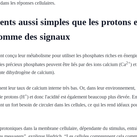
dans les réponses cellulaires.
nts aussi simples que les protons et
comme des signaux
 ont conçu leur métabolisme pour utiliser les phosphates riches en énerg
2+
 les précieux phosphates peuvent être liés par des ions calcium (Ca
) e
hate dihydrogène de calcium).
nnent leur taux de calcium interne très bas. Or, dans leur environnement, 
+
 de protons (H
) et donc l'acidité est également beaucoup plus élevée. En
nt un fort besoin de circuler dans les cellules, ce qui les rend idéaux p
 protoniques dans la membrane cellulaire, dépendante du stimulus, entr
ons messagers”, explique Hedrich. “Les cellules comprennent cela comme