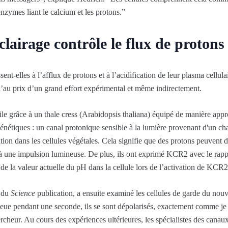
enzymes liant le calcium et les protons.”
lairage contrôle le flux de protons 
ent-elles à l’afflux de protons et à l’acidification de leur plasma cellul
qu’au prix d’un grand effort expérimental et même indirectement.
le grâce à un thale cress (Arabidopsis thaliana) équipé de manière appr
énétiques : un canal protonique sensible à la lumière provenant d'un c
tion dans les cellules végétales. Cela signifie que des protons peuvent 
 à une impulsion lumineuse. De plus, ils ont exprimé KCR2 avec le ra
 de la valeur actuelle du pH dans la cellule lors de l’activation de KCR2
r du
Science
publication, a ensuite examiné les cellules de garde du no
 bleue pendant une seconde, ils se sont dépolarisés, exactement comme je
ercheur. Au cours des expériences ultérieures, les spécialistes des cana