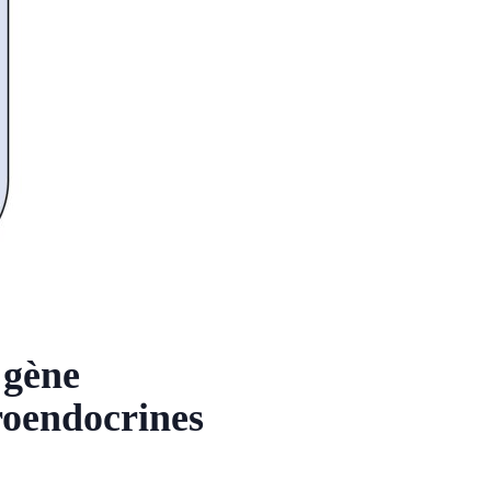
 gène
roendocrines