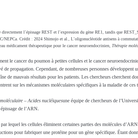
directement l’épissage REST et l’expression du gène RE1, tandis que RES
C/NEPCa. Crédit : 2024 Shimojo et al., L’oligonucléotide antisens à commutati
au médicament thérapeutique pour le cancer neuroendocrinien,
Thérapie moléc
t le cancer du poumon à petites cellules et le cancer neuroendocrinien 
levé de propagation. Cependant, de nombreuses personnes développent u
raîne de mauvais résultats pour les patients. Les chercheurs cherchent d
ntrent sur les mécanismes moléculaires spécifiques à la maladie de ces 
moléculaire – Acides nucléiques
une équipe de chercheurs de l’Universi
é épissage de l’ARN.
 par lequel les cellules éliminent certaines parties des molécules d’
uctions pour fabriquer une protéine pour un gène spécifique. Étant donn