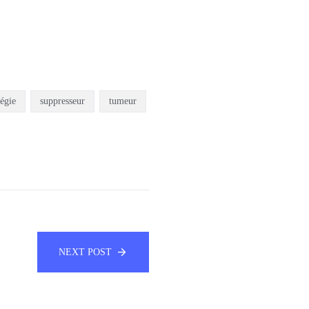
tégie
suppresseur
tumeur
NEXT POST