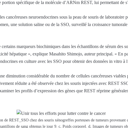
ne portion spécifique de la molécule d’ARNm REST, lui permettant de s
les cancéreuses neuroendocrines sous la peau de souris de laboratoire p
omen, une solution saline ou de la SSO, surveillé la croissance tumorale
certains marqueurs biochimiques dans les échantillons de sérum des so
icité hépatique », explique Masahito Shimojo, auteur principal. « En par
ndocrines en culture avec les SSO pour obtenir des données in vitro à l’
e diminution considérable du nombre de cellules cancéreuses viables p
ativement réduite a été observée chez les souris injectées avec REST S
examiner les profils d’expression des gènes que REST réprime générale
ion de REST_SSO chez des souris xénogreffes porteuses de tumeurs provenant d
hantillons de sang obtenus le jour 9. c, Poids corporel. d, Images de tumeurs ob