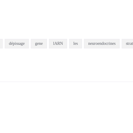
dépissage
gene
lARN
les
neuroendocrines
stra