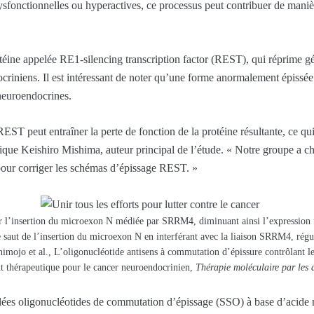
ysfonctionnelles ou hyperactives, ce processus peut contribuer de mani
téine appelée RE1-silencing transcription factor (REST), qui réprime g
ocriniens. Il est intéressant de noter qu’une forme anormalement épis
neuroendocrines.
ST peut entraîner la perte de fonction de la protéine résultante, ce q
ique Keishiro Mishima, auteur principal de l’étude. « Notre groupe a 
e pour corriger les schémas d’épissage REST. »
r l’insertion du microexon N médiée par SRRM4, diminuant ainsi l’expression
 de l’insertion du microexon N en interférant avec la liaison SRRM4, régulan
imojo et al., L’oligonucléotide antisens à commutation d’épissure contrôlant 
 thérapeutique pour le cancer neuroendocrinien,
Thérapie moléculaire par les 
elées oligonucléotides de commutation d’épissage (SSO) à base d’acid