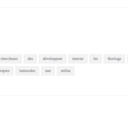
chercheurs
des
développent
interne
les
lhorloge
rapies
tumorales
une
utilise