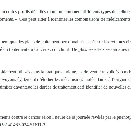
 créer des profils détaillés montrant comment différents types de cellule
oments. « Cela peut aider à identifier les combinaisons de médicaments 
quent que des plans de traitement personnalisés basés sur les rythmes ci
é du traitement du cancer », conclut-il. De plus, les effets secondaires 
apidement utilisés dans la pratique clinique, ils doivent être validés par
révoyons également d’étudier les mécanismes moléculaires à l’origine de
imiser davantage les durées de traitement et d’identifier de nouvelles c
aments contre le cancer selon l’heure de la journée révélés par le phéno
038/s41467-024-51611-3