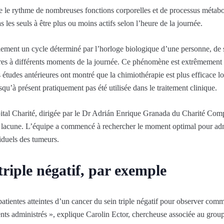
le le rythme de nombreuses fonctions corporelles et de processus métab
 les seuls à être plus ou moins actifs selon l’heure de la journée.
alement un cycle déterminé par l’horloge biologique d’une personne, de s
res à différents moments de la journée. Ce phénomène est extrêmement 
s études antérieures ont montré que la chimiothérapie est plus efficace lo
squ’à présent pratiquement pas été utilisée dans le traitement clinique.
ôpital Charité, dirigée par le Dr Adrián Enrique Granada du Charité Co
 lacune. L’équipe a commencé à rechercher le moment optimal pour adm
iduels des tumeurs.
triple négatif, par exemple
atientes atteintes d’un cancer du sein triple négatif pour observer comme
s administrés », explique Carolin Ector, chercheuse associée au group