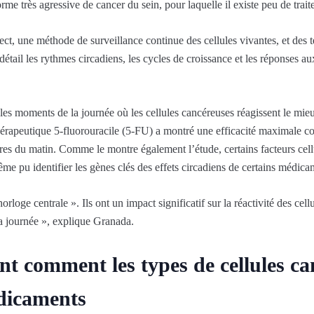
orme très agressive de cancer du sein, pour laquelle il existe peu de trait
rect, une méthode de surveillance continue des cellules vivantes, et de
détail les rythmes circadiens, les cycles de croissance et les réponses 
r les moments de la journée où les cellules cancéreuses réagissent le m
rapeutique 5-fluorouracile (5-FU) a montré une efficacité maximale con
res du matin. Comme le montre également l’étude, certains facteurs cellu
me pu identifier les gènes clés des effets circadiens de certains médica
rloge centrale ». Ils ont un impact significatif sur la réactivité des cel
a journée », explique Granada.
nt comment les types de cellules ca
dicaments