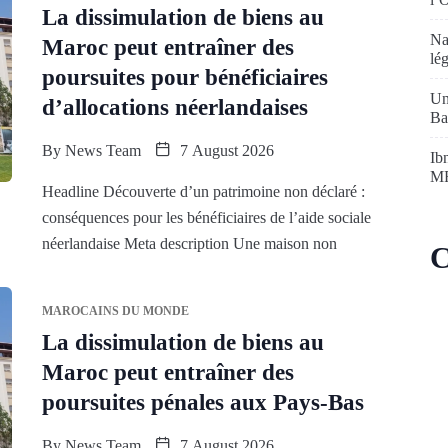
La dissimulation de biens au
Na
Maroc peut entraîner des
lé
poursuites pour bénéficiaires
Un
d’allocations néerlandaises
Ba
By
News Team
7 August 2026
Ib
MR
Headline Découverte d’un patrimoine non déclaré :
conséquences pour les bénéficiaires de l’aide sociale
néerlandaise Meta description Une maison non
C
MAROCAINS DU MONDE
La dissimulation de biens au
Maroc peut entraîner des
poursuites pénales aux Pays-Bas
By
News Team
7 August 2026