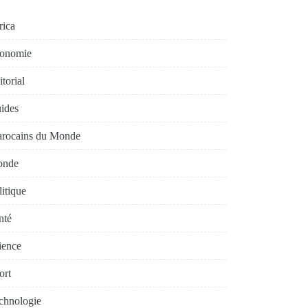
rica
onomie
torial
ides
rocains du Monde
nde
litique
nté
ience
ort
chnologie