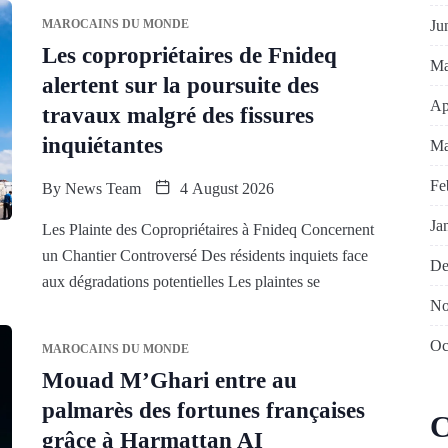
Ju
MAROCAINS DU MONDE
Les copropriétaires de Fnideq
Ma
alertent sur la poursuite des
Ap
travaux malgré des fissures
inquiétantes
Ma
Fe
By
News Team
4 August 2026
Ja
Les Plainte des Copropriétaires à Fnideq Concernent
un Chantier Controversé Des résidents inquiets face
De
aux dégradations potentielles Les plaintes se
No
Oc
MAROCAINS DU MONDE
Mouad M’Ghari entre au
palmarès des fortunes françaises
C
grâce à Harmattan AI