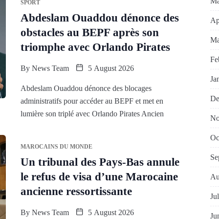
Ma
SPORT
Abdeslam Ouaddou dénonce des
Ap
obstacles au BEPF après son
Ma
triomphe avec Orlando Pirates
Fe
By
News Team
5 August 2026
Ja
Abdeslam Ouaddou dénonce des blocages
De
administratifs pour accéder au BEPF et met en
lumière son triplé avec Orlando Pirates Ancien
No
Oc
MAROCAINS DU MONDE
Se
Un tribunal des Pays-Bas annule
le refus de visa d’une Marocaine
Au
ancienne ressortissante
Ju
By
News Team
5 August 2026
Ju