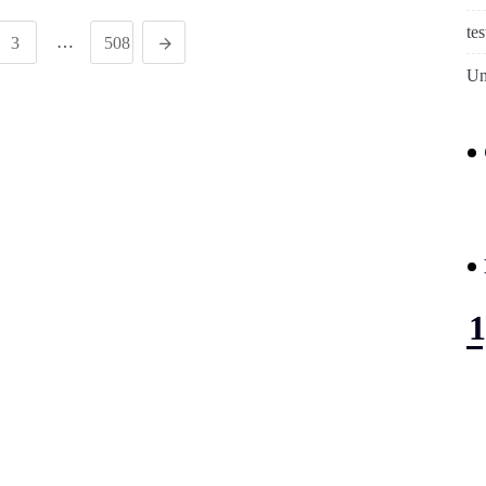
tes
…
3
508
Un