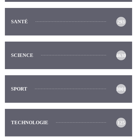
SANTÉ
293
SCIENCE
4630
SPORT
3001
TECHNOLOGIE
125