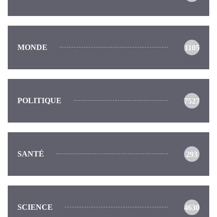
MONDE
1105
POLITIQUE
7527
SANTÉ
293
SCIENCE
4630