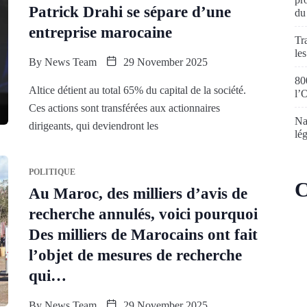
Patrick Drahi se sépare d’une
du
entreprise marocaine
Tr
le
By
News Team
29 November 2025
80
Altice détient au total 65% du capital de la société.
l’
Ces actions sont transférées aux actionnaires
Na
dirigeants, qui deviendront les
lé
POLITIQUE
C
Au Maroc, des milliers d’avis de
recherche annulés, voici pourquoi
Des milliers de Marocains ont fait
l’objet de mesures de recherche
qui…
By
News Team
29 November 2025