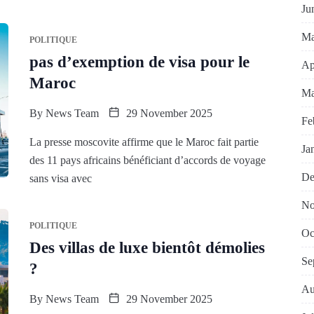
Ju
Ma
POLITIQUE
pas d’exemption de visa pour le
Ap
Maroc
Ma
By
News Team
29 November 2025
Fe
La presse moscovite affirme que le Maroc fait partie
Ja
des 11 pays africains bénéficiant d’accords de voyage
De
sans visa avec
No
POLITIQUE
Oc
Des villas de luxe bientôt démolies
Se
?
Au
By
News Team
29 November 2025