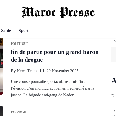
Santé
Sport
Se
POLITIQUE
fin de partie pour un grand baron
de la drogue
By
News Team
29 November 2025
A
Une course-poursuite spectaculaire a mis fin à
l’évasion d’un individu activement recherché par la
justice. La brigade anti-gang de Nador
Di
tr
Le
ÉCONOMIE
pr