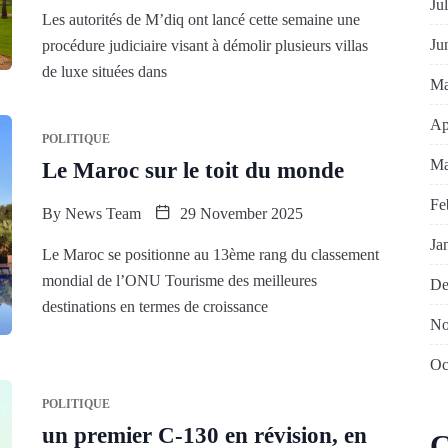
Ju
Les autorités de M’diq ont lancé cette semaine une
Ju
procédure judiciaire visant à démolir plusieurs villas
de luxe situées dans
Ma
Ap
POLITIQUE
Ma
Le Maroc sur le toit du monde
Fe
By
News Team
29 November 2025
Ja
Le Maroc se positionne au 13ème rang du classement
mondial de l’ONU Tourisme des meilleures
De
destinations en termes de croissance
No
Oc
POLITIQUE
un premier C-130 en révision, en
C