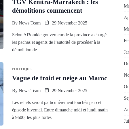
TGV Kénitra-Marrakech : les
Ma
démolitions commencent
Ap
By
News Team
29 November 2025
Ma
Selon Al3omkle gouverneur de la province a chargé
Fe
les pachas et agents de l’autorité de procéder à la
démolition de
Ja
De
POLITIQUE
No
Vague de froid et neige au Maroc
Oc
By
News Team
29 November 2025
Se
Les reliefs seront particulièrement touchés par cet
Au
épisode hivernal. Entre dimanche midi et lundi matin
à 9h00, les plus fortes
Ju