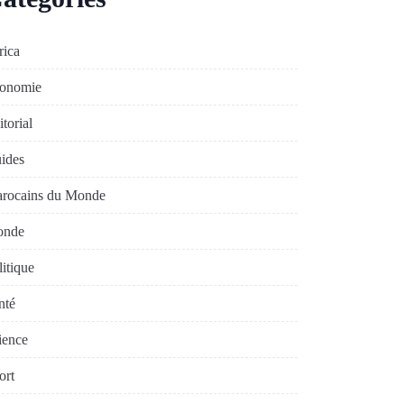
rica
onomie
torial
ides
rocains du Monde
nde
litique
nté
ience
ort