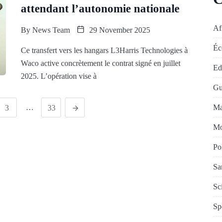
attendant l’autonomie nationale
Af
By
News Team
29 November 2025
Éc
Ce transfert vers les hangars L3Harris Technologies à
Waco active concrètement le contrat signé en juillet
Edi
2025. L’opération vise à
Gu
Ma
…
3
33
Mo
Po
Sa
Sc
Sp