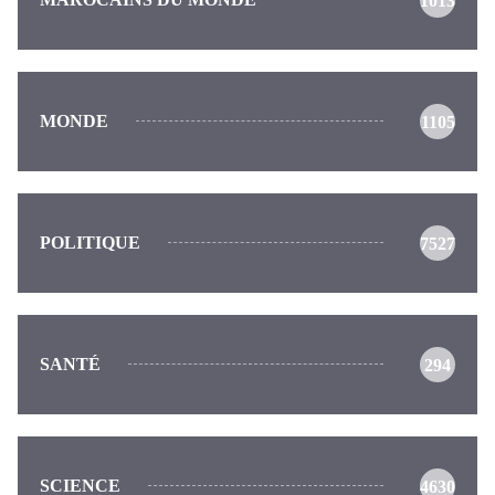
1013
MONDE
1105
POLITIQUE
7527
SANTÉ
294
SCIENCE
4630