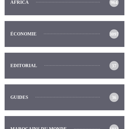
AFRICA
964
ÉCONOMIE
3097
EDITORIAL
37
GUIDES
36
MAROCAINS DU MONDE