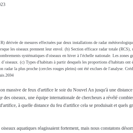
023
VIR) dérivée de mesures effectuées par deux installations de radar météorologiq
lorsque les oiseaux prennent leur envol. (b) Section efficace radar totale (RCS),
nombrements systématiques d'oiseaux en hiver à l'échelle nationale. Les zones g
’oiseaux. (c) Types d'habitats à partir desquels les proportions d'habitats ont
on radar la plus proche (cercles rouges pleins) ont été exclues de l'analyse. Créd
ais.2694
sation massive de feux d'artifice le soir du Nouvel An jusqu'à une dista
e des oiseaux, une équipe internationale de chercheurs a révélé combie
artifice, à quelle distance du feu d'artifice cela se produisait et quels 
iseaux aquatiques réagissaient fortement, mais nous constatons désorma