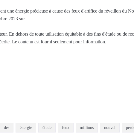
dent une énergie précieuse à cause des feux d'artifice du réveillon du N
mbre 2023 sur
ur. En dehors de toute utilisation équitable à des fins d'étude ou de re
 écrite. Le contenu est fourni seulement pour information.
des
énergie
étude
feux
millions
nouvel
perd