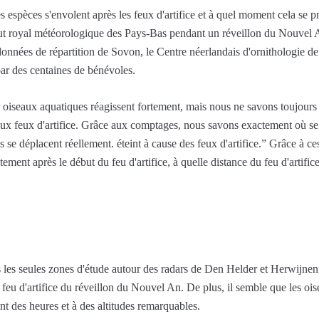
espèces s'envolent après les feux d'artifice et à quel moment cela se prod
tut royal météorologique des Pays-Bas pendant un réveillon du Nouvel An 
onnées de répartition de Sovon, le Centre néerlandais d'ornithologie de 
r des centaines de bénévoles.
iseaux aquatiques réagissent fortement, mais nous ne savons toujours
aux feux d'artifice. Grâce aux comptages, nous savons exactement où se 
 se déplacent réellement. éteint à cause des feux d'artifice.” Grâce à c
ent après le début du feu d'artifice, à quelle distance du feu d'artifice
 les seules zones d'étude autour des radars de Den Helder et Herwijnen
eu d'artifice du réveillon du Nouvel An. De plus, il semble que les oise
nt des heures et à des altitudes remarquables.