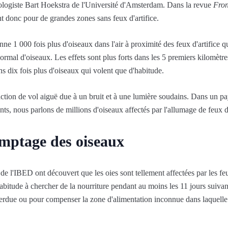
ologiste Bart Hoekstra de l'Université d'Amsterdam. Dans la revue
Fron
nt donc pour de grandes zones sans feux d'artifice.
e 1 000 fois plus d'oiseaux dans l'air à proximité des feux d'artifice qu
mal d'oiseaux. Les effets sont plus forts dans les 5 premiers kilomètres
 dix fois plus d'oiseaux qui volent que d'habitude.
action de vol aiguë due à un bruit et à une lumière soudains. Dans un 
, nous parlons de millions d'oiseaux affectés par l'allumage de feux d'
mptage des oiseaux
de l'IBED ont découvert que les oies sont tellement affectées par les feux
itude à chercher de la nourriture pendant au moins les 11 jours suivan
perdue ou pour compenser la zone d'alimentation inconnue dans laquelle i