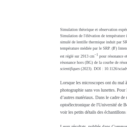
Simulation théorique et observation expér
Simulation de l'élévation de température i
simulé de lentille thermique induit par 
température médiée par le SRP. (
F
) Inte
−1
est réglé sur 2913 cm
pour résonance e
résonance hors (BG) de la courbe de réson
scientifiques
(2023). DOI : 10.1126/sciad
Lorsque les microscopes ont du mal à 
photographie sans vos lunettes. Pour l
d’autres matériaux. Dans le cadre de 
optoélectronique de l'Université de B
voir les petits détails des échantillon
Leurs résultats, publiés dans
Communi