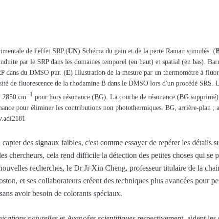
imentale de l'effet SRP.(
UN
) Schéma du gain et de la perte Raman stimulés. (
nduite par le SRP dans les domaines temporel (en haut) et spatial (en bas). Barr
SRP dans du DMSO pur. (
E
) Illustration de la mesure par un thermomètre à fluo
nsité de fluorescence de la rhodamine B dans le DMSO lors d'un procédé SRS. 
−1
t 2850 cm
pour hors résonance (BG). La courbe de résonance (BG supprimé) e
ance pour éliminer les contributions non photothermiques. BG, arrière-plan ; au
v.adi2181
capter des signaux faibles, c'est comme essayer de repérer les détails su
es chercheurs, cela rend difficile la détection des petites choses qui se 
nouvelles recherches, le Dr Ji-Xin Cheng, professeur titulaire de la ch
oston, et ses collaborateurs créent des techniques plus avancées pour 
s sans avoir besoin de colorants spéciaux.
cations naturelles
et
Avancées scientifiques
respectivement, aident les s