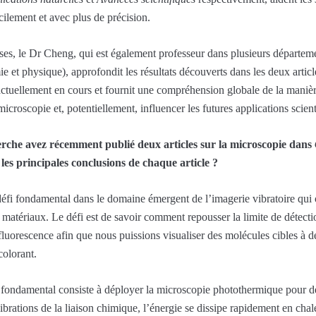
cilement et avec plus de précision.
ses, le Dr Cheng, qui est également professeur dans plusieurs départem
ie et physique), approfondit les résultats découverts dans les deux artic
 actuellement en cours et fournit une compréhension globale de la maniè
icroscopie et, potentiellement, influencer les futures applications scient
erche avez récemment publié deux articles sur la microscopie dans
 les principales conclusions de chaque article ?
 défi fondamental dans le domaine émergent de l’imagerie vibratoire qui
es matériaux. Le défi est de savoir comment repousser la limite de détect
 fluorescence afin que nous puissions visualiser des molécules cibles à de
colorant.
 fondamental consiste à déployer la microscopie photothermique pour dé
ibrations de la liaison chimique, l’énergie se dissipe rapidement en cha