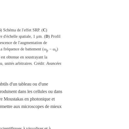
B
) Schéma de l'effet SRP. (
C
)
e d'échelle spatiale, 1 μm. (
D
) Profil
rescence de l'augmentation de
La fréquence de battement (ω
− ω
)
p
s
st obtenue en soustrayant la
, unités arbitraires. Crédit:
Avancées
btils d'un tableau ou d'une
produisent dans les cellules ou dans
aire Moustakas en photonique et
permettre aux microscopes de mieux
cientifiques à visualiser et à