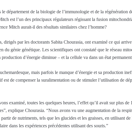
ns le département de la biologie de l’immunologie et de la régénératio
itch est l’un des principaux régulateurs régissant la fusion mitochondr
ilence Mitch aurait-il des résultats similaires chez l’homme?
s, dirigés par les doctorants Sabita Chourasia, ont examiné ce qui arriv
 du génie génétique. Les scientifiques ont constaté que le réseau mitoc
 la production d’énergie diminue – et la cellule va dans un état permanent
auchemardesque, mais parfois le manque d’énergie et sa production inef
f est de compenser la suralimentation ou de stimuler l’utilisation de dé
ns examiné, toutes les quelques heures, l’effet qu’il avait sur plus de 
es”, explique Chourasia. “Nous avons vu une augmentation de la respirat
à partir de nutriments, tels que les glucides et les graisses, en utilisant 
ire dans les expériences précédentes utilisant des souris.”