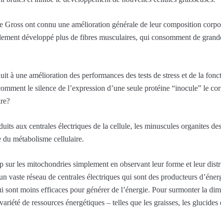
de Gross ont connu une amélioration générale de leur composition corpor
galement développé plus de fibres musculaires, qui consomment de grand
 à une amélioration des performances des tests de stress et de la fonct
omment le silence de l’expression d’une seule protéine “inocule” le cor
ire?
uits aux centrales électriques de la cellule, les minuscules organites d
e du métabolisme cellulaire.
ur les mitochondries simplement en observant leur forme et leur distri
n vaste réseau de centrales électriques qui sont des producteurs d’énergi
ui sont moins efficaces pour générer de l’énergie. Pour surmonter la dimi
variété de ressources énergétiques – telles que les graisses, les glucides 