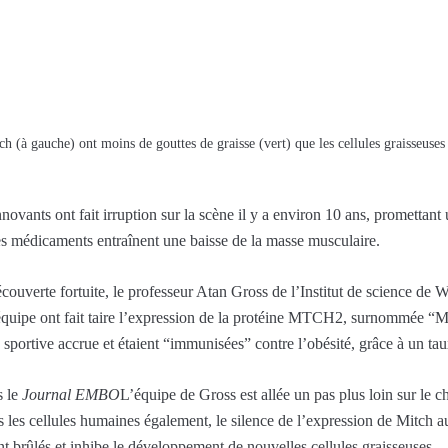
h (à gauche) ont moins de gouttes de graisse (vert) que les cellules graisseuses 
ovants ont fait irruption sur la scène il y a environ 10 ans, promettant
es médicaments entraînent une baisse de la masse musculaire.
découverte fortuite, le professeur Atan Gross de l’Institut de science d
 équipe ont fait taire l’expression de la protéine MTCH2, surnommée “Mi
 sportive accrue et étaient “immunisées” contre l’obésité, grâce à un ta
s le
Journal EMBO
L’équipe de Gross est allée un pas plus loin sur le
s les cellules humaines également, le silence de l’expression de Mitch a
sont brûlés et inhibe le développement de nouvelles cellules graisseuses.