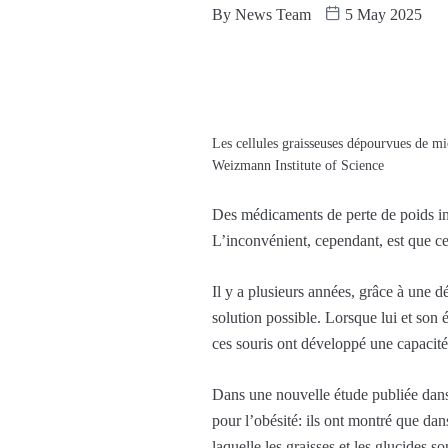
By
News Team
5 May 2025
Les cellules graisseuses dépourvues de mic
Weizmann Institute of Science
Des médicaments de perte de poids inn
L’inconvénient, cependant, est que c
Il y a plusieurs années, grâce à une 
solution possible. Lorsque lui et son
ces souris ont développé une capacité
Dans une nouvelle étude publiée dan
pour l’obésité: ils ont montré que dan
laquelle les graisses et les glucides 