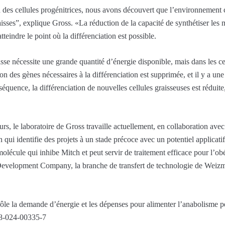
es cellules progénitrices, nous avons découvert que l’environnement cr
aisses”, explique Gross. «La réduction de la capacité de synthétiser le
teindre le point où la différenciation est possible.
se nécessite une grande quantité d’énergie disponible, mais dans les cel
on des gènes nécessaires à la différenciation est supprimée, et il y a un
quence, la différenciation de nouvelles cellules graisseuses est réduite
urs, le laboratoire de Gross travaille actuellement, en collaboration ave
n qui identifie des projets à un stade précoce avec un potentiel applica
olécule qui inhibe Mitch et peut servir de traitement efficace pour l’ob
Development Company, la branche de transfert de technologie de Weiz
le la demande d’énergie et les dépenses pour alimenter l’anabolisme 
18-024-00335-7