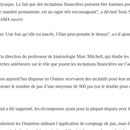
physique. Le fait que des incitations financières puissent être fournies 
 de manière permanente, est un signe très encourageant”, a déclaré Sean 
JAMA ouvert
.
per. Une fois qu’elle est lancée, l’élan peut prendre le dessus”, a-t-il aj
 la direction du professeur de kinésiologie Marc Mitchell, qui étudie le
hes antérieures sur le rôle que jouent les incitations financières sur l’a
tion aujourd’hui disparue en Ontario recevaient des incitatifs pour leur
menter le nombre de pas d’une moyenne de 900 pas (ou le double pour c
l a été supprimé, les récompenses ayant pour la plupart disparu avec l
lement les Ontariens utilisant l’application de comptage de pas, mais ég