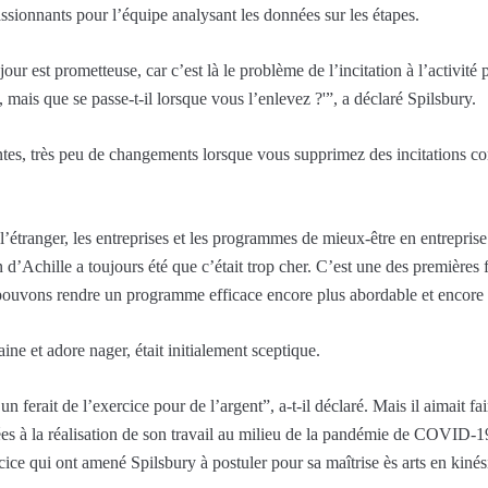
passionnants pour l’équipe analysant les données sur les étapes.
our est prometteuse, car c’est là le problème de l’incitation à l’activit
 mais que se passe-t-il lorsque vous l’enlevez ?'”, a déclaré Spilsbury.
ntes, très peu de changements lorsque vous supprimez des incitations com
étranger, les entreprises et les programmes de mieux-être en entreprise 
lon d’Achille a toujours été que c’était trop cher. C’est une des première
pouvons rendre un programme efficace encore plus abordable et encore p
ine et adore nager, était initialement sceptique.
 ferait de l’exercice pour de l’argent”, a-t-il déclaré. Mais il aimait fa
iées à la réalisation de son travail au milieu de la pandémie de COVID-1
ercice qui ont amené Spilsbury à postuler pour sa maîtrise ès arts en kiné