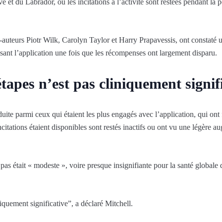
t du Labrador, où les incitations à l’activité sont restées pendant la p
o-auteurs Piotr Wilk, Carolyn Taylor et Harry Prapavessis, ont constaté 
sant l’application une fois que les récompenses ont largement disparu.
tapes n’est pas cliniquement signif
duite parmi ceux qui étaient les plus engagés avec l’application, qui ont
ncitations étaient disponibles sont restés inactifs ou ont vu une légère a
 était « modeste », voire presque insignifiante pour la santé globale 
quement significative”, a déclaré Mitchell.