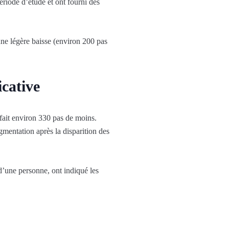
ériode d’étude et ont fourni des
une légère baisse (environ 200 pas
icative
 fait environ 330 pas de moins.
ugmentation après la disparition des
d’une personne, ont indiqué les