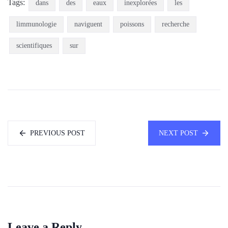
Tags:
dans
des
eaux
inexplorées
les
limmunologie
naviguent
poissons
recherche
scientifiques
sur
PREVIOUS POST
NEXT POST
Leave a Reply