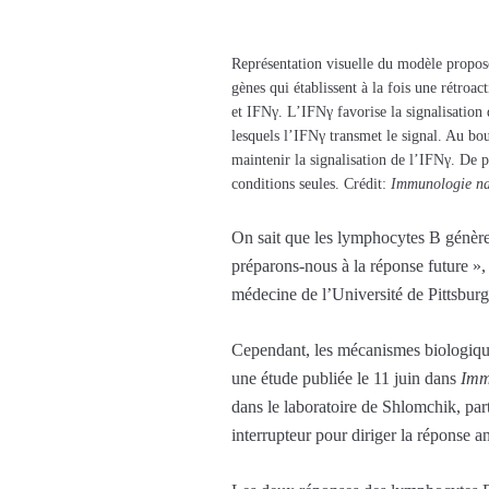
Représentation visuelle du modèle proposé
gènes qui établissent à la fois une rétroa
et IFNγ. L’IFNγ favorise la signalisatio
lesquels l’IFNγ transmet le signal. Au bou
maintenir la signalisation de l’IFNγ. De 
conditions seules. Crédit:
Immunologie na
On sait que les lymphocytes B génèren
préparons-nous à la réponse future »
médecine de l’Université de Pittsburg
Cependant, les mécanismes biologique
une étude publiée le 11 juin dans
Imm
dans le laboratoire de Shlomchik, par
interrupteur pour diriger la réponse a