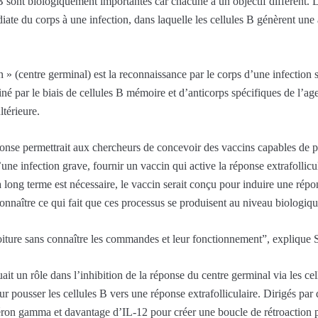
sont biologiquement importantes car chacune a un objectif différent. 
édiate du corps à une infection, dans laquelle les cellules B génèrent un
 » (centre germinal) est la reconnaissance par le corps d’une infection 
é par le biais de cellules B mémoire et d’anticorps spécifiques de l’a
ltérieure.
nse permettrait aux chercheurs de concevoir des vaccins capables de p
une infection grave, fournir un vaccin qui active la réponse extrafollicul
long terme est nécessaire, le vaccin serait conçu pour induire une répo
onnaître ce qui fait que ces processus se produisent au niveau biologiqu
iture sans connaître les commandes et leur fonctionnement”, explique
it un rôle dans l’inhibition de la réponse du centre germinal via les cel
r pousser les cellules B vers une réponse extrafolliculaire. Dirigés par
ron gamma et davantage d’IL-12 pour créer une boucle de rétroaction pos