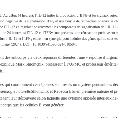
. Au début (4 heures), l’IL-12 initie la production d’IFNγ et les signaux autoc
ction négative de la signalisation IFNγ et une boucle de rétroaction positive se c
n de l’IL-12 en régulant positivement les composants de signalisation de l’IL-
t de 24 heures, si l’IL-12 et l’IFNγ sont présents, une rétroaction positive sur
plus, l’IL-12 et l’IFNγ entrent en synergie pour induire des gènes qui ne sont 
turelle
(2024). DOI : 10.1038/s41590-024-01858-1
t des anticorps via deux réponses différentes : une « réponse d’urgence
, explique Mark Shlomchik, professeur à l’UPMC et professeur émérite 
h. .
s qui coordonnent ces réponses sont restés un mystère pendant des dé
unologie naturelle
Shlomchik et Rebecca Elsner, première auteure et pr
tagent leur découverte selon laquelle une cytokine appelée interleukin
nticorps que les cellules B vont générer.