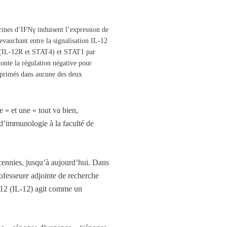
rines d’IFNγ induisent l’expression de
hevauchant entre la signalisation IL-12
12 (IL-12R et STAT4) et STAT1 par
monte la régulation négative pour
exprimés dans aucune des deux
 » et une « tout va bien,
d’immunologie à la faculté de
cennies, jusqu’à aujourd’hui. Dans
ofesseure adjointe de recherche
e-12 (IL-12) agit comme un