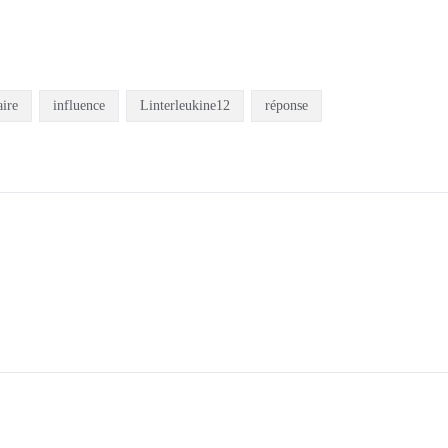
ire
influence
Linterleukine12
réponse