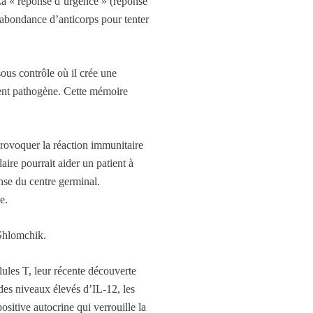
La « réponse d’urgence » (réponse
e abondance d’anticorps pour tenter
sous contrôle où il crée une
gent pathogène. Cette mémoire
rovoquer la réaction immunitaire
aire pourrait aider un patient à
nse du centre germinal.
e.
 Shlomchik.
lules T, leur récente découverte
 des niveaux élevés d’IL-12, les
itive autocrine qui verrouille la