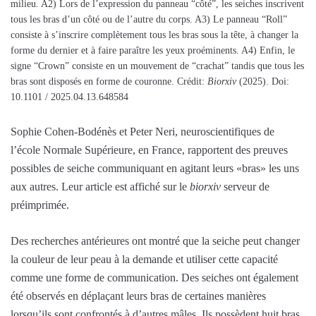
milieu. A2) Lors de l’expression du panneau “côté”, les seiches inscrivent
tous les bras d’un côté ou de l’autre du corps. A3) Le panneau “Roll”
consiste à s’inscrire complètement tous les bras sous la tête, à changer la
forme du dernier et à faire paraître les yeux proéminents. A4) Enfin, le
signe “Crown” consiste en un mouvement de “crachat” tandis que tous les
bras sont disposés en forme de couronne. Crédit:
Biorxiv
(2025). Doi:
10.1101 / 2025.04.13.648584
Sophie Cohen-Bodénès et Peter Neri, neuroscientifiques de
l’école Normale Supérieure, en France, rapportent des preuves
possibles de seiche communiquant en agitant leurs «bras» les uns
aux autres. Leur article est affiché sur le
biorxiv
serveur de
préimprimée.
Des recherches antérieures ont montré que la seiche peut changer
la couleur de leur peau à la demande et utiliser cette capacité
comme une forme de communication. Des seiches ont également
été observés en déplaçant leurs bras de certaines manières
lorsqu’ils sont confrontés à d’autres mâles. Ils possèdent huit bras