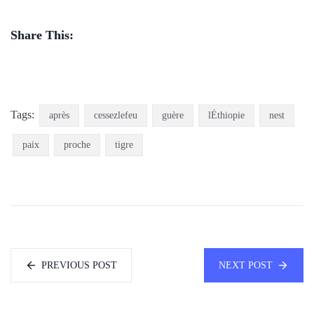
Share This:
Tags:
après
cessezlefeu
guère
lÉthiopie
nest
paix
proche
tigre
PREVIOUS POST
NEXT POST