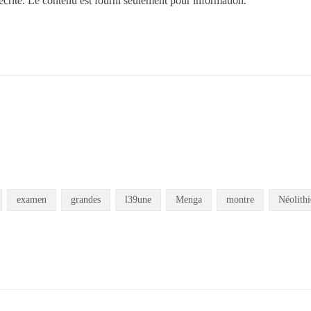
 écrite. Le contenu est fourni seulement pour information.
examen
grandes
l39une
Menga
montre
Néolith