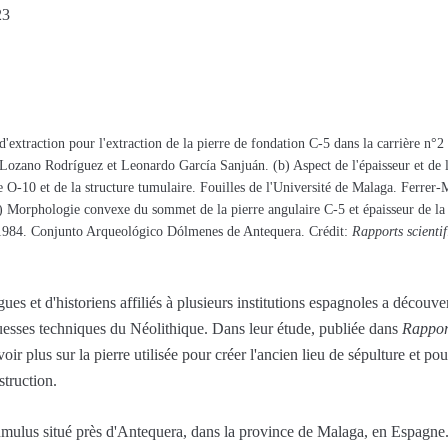
23
s d'extraction pour l'extraction de la pierre de fondation C-5 dans la carrière n°
o Lozano Rodríguez et Leonardo García Sanjuán. (b) Aspect de l'épaisseur et de 
ate O-10 et de la structure tumulaire. Fouilles de l'Université de Malaga. Ferre
Morphologie convexe du sommet de la pierre angulaire C-5 et épaisseur de la s
 1984. Conjunto Arqueológico Dólmenes de Antequera. Crédit:
Rapports scientif
es et d'historiens affiliés à plusieurs institutions espagnoles a décou
ouesses techniques du Néolithique. Dans leur étude, publiée dans
Rapport
ir plus sur la pierre utilisée pour créer l'ancien lieu de sépulture et po
struction.
lus situé près d'Antequera, dans la province de Malaga, en Espagne. Il