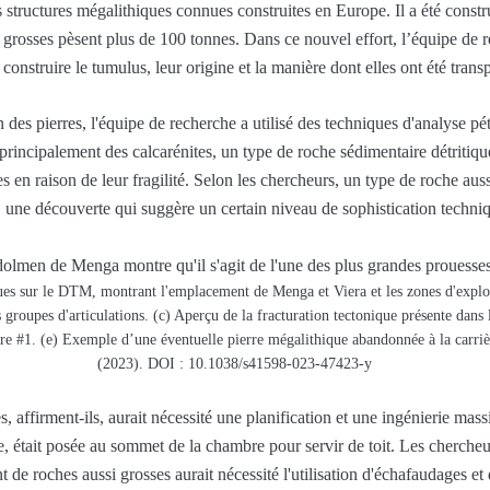
s structures mégalithiques connues construites en Europe. Il a été const
us grosses pèsent plus de 100 tonnes. Dans ce nouvel effort, l’équipe de
construire le tumulus, leur origine et la manière dont elles ont été trans
 des pierres, l'équipe de recherche a utilisé des techniques d'analyse pé
 principalement des calcarénites, un type de roche sédimentaire détritiq
en raison de leur fragilité. Selon les chercheurs, un type de roche aussi 
 une découverte qui suggère un certain niveau de sophistication techni
ques sur le DTM, montrant l'emplacement de Menga et Viera et les zones d'explo
groupes d'articulations. (c) Aperçu de la fracturation tectonique présente dans l
ère #1. (e) Exemple d’une éventuelle pierre mégalithique abandonnée à la carri
(2023). DOI : 10.1038/s41598-023-47423-y
s, affirment-ils, aurait nécessité une planification et une ingénierie massi
, était posée au sommet de la chambre pour servir de toit. Les chercheu
 de roches aussi grosses aurait nécessité l'utilisation d'échafaudages et 