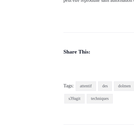
peut être reproduite sans autorisation
Share This:
Tags:
attentif
des
dolmen
s39agit
techniques