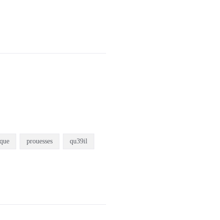
ique
prouesses
qu39il