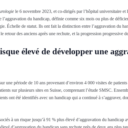
rologie
le 6 novembre 2023, et co-dirigés par l’hôpital universitaire et l
 l’aggravation du handicap, définie comme six mois ou plus de déficien
gie. Échelle de statut. Ils ont fait la distinction entre l’aggravation du h
e retour des anciens après une rechute, et la progression progressive 
isque élevé de développer une aggr
 sur une période de 10 ans provenant d’environ 4 000 visites de patient
atients sur plusieurs sites en Suisse, comprenant l’étude SMSC. Ensembl
ents ont été identifiés avec un handicap qui a continué à s’aggraver, don
sociés à un risque jusqu’à 91 % plus élevé d’aggravation du handicap a
s élevé d’aggravation du handicap sans rechute près de deux ans plus tar