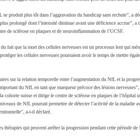
 se produit plus tôt dans l’aggravation du handicap sans rechute”, a 
plus prolongé dont l’intensité diminue avant une déficience accrue”, a d
tre de sclérose en plaques et de neuroinflammation de l’UCSF.
du fait que la mort des cellules nerveuses est un processus lent qui m
à protéger les cellules nerveuses pourraient avoir le temps de mettre égal
ires sur la relation temporelle entre l’augmentation du NfL et la progre
 important du NfL en tant que marqueur précoce des lésions nerveuses”, a
 cohorte suisse et dirige le centre de sclérose en plaques de l’hôpital un
niveaux de NfL pourrait permettre de détecter l’activité de la maladie a
tionnelle”, a-t-il déclaré.
s thérapies qui peuvent arrêter la progression pendant cette période de