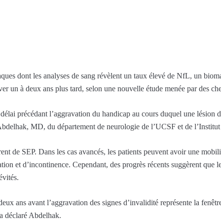
plaques dont les analyses de sang révèlent un taux élevé de NfL, un biom
raver un à deux ans plus tard, selon une nouvelle étude menée par des c
e délai précédant l’aggravation du handicap au cours duquel une lésion d
bdelhak, MD, du département de neurologie de l’UCSF et de l’Institut 
nt de SEP. Dans les cas avancés, les patients peuvent avoir une mobilité 
ation et d’incontinence. Cependant, des progrès récents suggèrent que 
évités.
ux ans avant l’aggravation des signes d’invalidité représente la fenêtre
a déclaré Abdelhak.