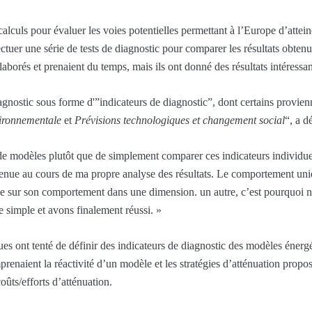
lculs pour évaluer les voies potentielles permettant à l’Europe d’attein
ectuer une série de tests de diagnostic pour comparer les résultats obtenu
laborés et prenaient du temps, mais ils ont donné des résultats intéressan
agnostic sous forme d'”indicateurs de diagnostic”, dont certains provienn
vironnementale
et
Prévisions technologiques et changement social
“, a d
de modèles plutôt que de simplement comparer ces indicateurs individue
t venue au cours de ma propre analyse des résultats. Le comportement u
ge sur son comportement dans une dimension. un autre, c’est pourquoi 
simple et avons finalement réussi. »
ues ont tenté de définir des indicateurs de diagnostic des modèles énerg
naient la réactivité d’un modèle et les stratégies d’atténuation proposé
oûts/efforts d’atténuation.