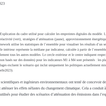
023
Explication du cadre utilisé pour calculer les empreintes digitales du modèle. 
 réactivité (vert), stratégies d’atténuation (jaune), approvisionnement énergéti
amework utilise les statistiques de l’ensemble pour visualiser les résultats d’un
e intérieur représente la médiane par indicateur, calculée à partir de l’ensembl
lement tous les autres modèles. Le cercle extérieur et le centre indiquent resp
non basés sur des données) pour les indicateurs M1 à M4 sont présentés : les pl
plages excluent le scénario qui inclut uniquement les politiques actuellement 
elle
2023).
 scientifiques et ingénieurs environnementaux ont tenté de concevoir des
et atténuer les effets néfastes du changement climatique. Cela a conduit 
utilisés pour étudier des scénarios d’atténuation des émissions dans l’esp