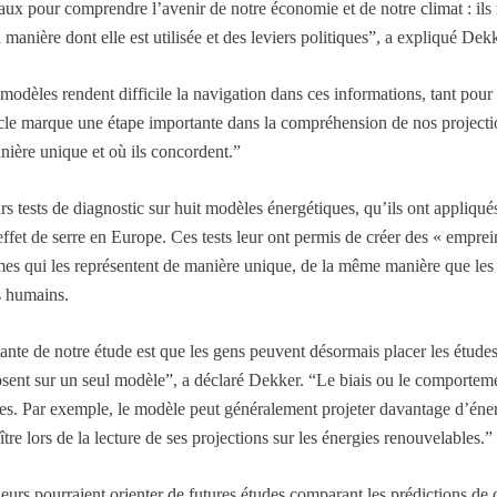
aux pour comprendre l’avenir de notre économie et de notre climat : il
a manière dont elle est utilisée et des leviers politiques”, a expliqué Dek
modèles rendent difficile la navigation dans ces informations, tant pour 
ticle marque une étape importante dans la compréhension de nos projecti
ière unique et où ils concordent.”
rs tests de diagnostic sur huit modèles énergétiques, qu’ils ont appliqué
ffet de serre en Europe. Ces tests leur ont permis de créer des « emprei
mes qui les représentent de manière unique, de la même manière que le
s humains.
tante de notre étude est que les gens peuvent désormais placer les étude
eposent sur un seul modèle”, a déclaré Dekker. “Le biais ou le comporte
es. Par exemple, le modèle peut généralement projeter davantage d’éner
tre lors de la lecture de ses projections sur les énergies renouvelables.”
eurs pourraient orienter de futures études comparant les prédictions de