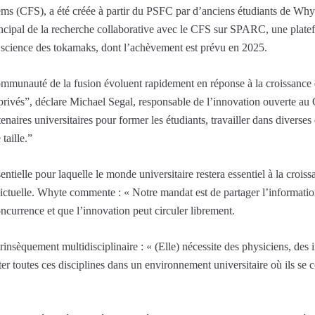
(CFS), a été créée à partir du PSFC par d’anciens étudiants de Whyt
ncipal de la recherche collaborative avec le CFS sur SPARC, une platef
la science des tokamaks, dont l’achèvement est prévu en 2025.
 communauté de la fusion évoluent rapidement en réponse à la croissanc
rivés”, déclare Michael Segal, responsable de l’innovation ouverte au C
enaires universitaires pour former les étudiants, travailler dans diverses
taille.”
sentielle pour laquelle le monde universitaire restera essentiel à la cro
flictuelle. Whyte commente : « Notre mandat est de partager l’information
ncurrence et que l’innovation peut circuler librement.
trinsèquement multidisciplinaire : « (Elle) nécessite des physiciens, des 
loiter toutes ces disciplines dans un environnement universitaire où ils se 