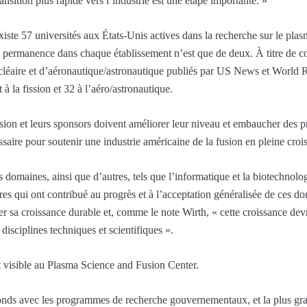
ansition plus rapide vers l’industrie est une étape importante. »
iste 57 universités aux États-Unis actives dans la recherche sur le pla
de permanence dans chaque établissement n’est que de deux. À titre de 
cléaire et d’aéronautique/astronautique publiés par US News et World 
 la fission et 32 ​​à l’aéro/astronautique.
ion et leurs sponsors doivent améliorer leur niveau et embaucher des pr
saire pour soutenir une industrie américaine de la fusion en pleine croi
es domaines, ainsi que d’autres, tels que l’informatique et la biotechnolo
res qui ont contribué au progrès et à l’acceptation généralisée de ces d
rer sa croissance durable et, comme le note Wirth, « cette croissance dev
disciplines techniques et scientifiques ».
 visible au Plasma Science and Fusion Center.
fonds avec les programmes de recherche gouvernementaux, et la plus gra