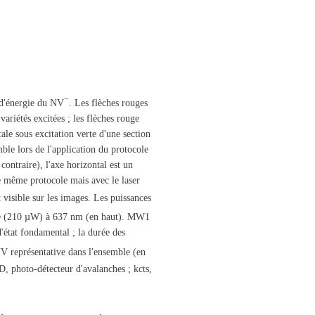
−
d'énergie du NV
. Les flèches rouges
variétés excitées ; les flèches rouge
ale sous excitation verte d'une section
ble lors de l'application du protocole
contraire), l'axe horizontal est un
e même protocole mais avec le laser
 visible sur les images. Les puissances
ique (210 µW) à 637 nm (en haut). MW1
d'état fondamental ; la durée des
V représentative dans l'ensemble (en
D, photo-détecteur d'avalanches ; kcts,