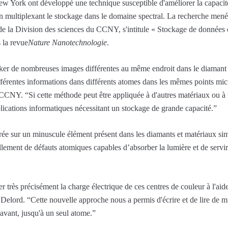
w York ont ​​développé une technique susceptible d'améliorer la capaci
 en multiplexant le stockage dans le domaine spectral. La recherche m
 la Division des sciences du CCNY, s'intitule « Stockage de données o
s la revue
Nature Nanotechnologie
.
ker de nombreuses images différentes au même endroit dans le diamant e
fférentes informations dans différents atomes dans les mêmes points mi
CCNY. “Si cette méthode peut être appliquée à d'autres matériaux ou à 
plications informatiques nécessitant un stockage de grande capacité.”
e sur un minuscule élément présent dans les diamants et matériaux sim
iellement de défauts atomiques capables d’absorber la lumière et de servi
r très précisément la charge électrique de ces centres de couleur à l'aide
 Delord. “Cette nouvelle approche nous a permis d'écrire et de lire de
avant, jusqu'à un seul atome.”