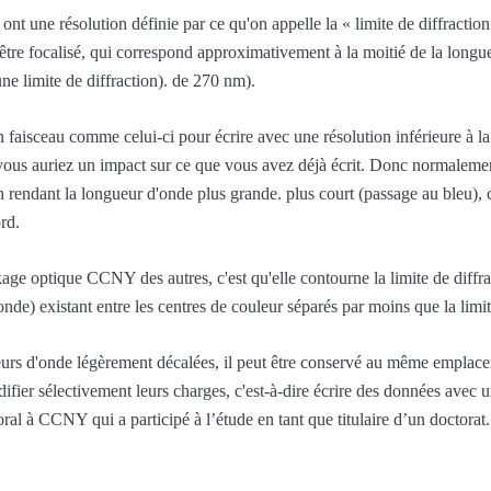
t une résolution définie par ce qu'on appelle la « limite de diffraction 
être focalisé, qui correspond approximativement à la moitié de la long
une limite de diffraction). de 270 nm).
faisceau comme celui-ci pour écrire avec une résolution inférieure à la l
 vous auriez un impact sur ce que vous avez déjà écrit. Donc normaleme
 rendant la longueur d'onde plus grande. plus court (passage au bleu), 
rd.
age optique CCNY des autres, c'est qu'elle contourne la limite de diffrac
de) existant entre les centres de couleur séparés par moins que la limite
ueurs d'onde légèrement décalées, il peut être conservé au même emplac
ifier sélectivement leurs charges, c'est-à-dire écrire des données avec u
al à CCNY qui a participé à l’étude en tant que titulaire d’un doctorat