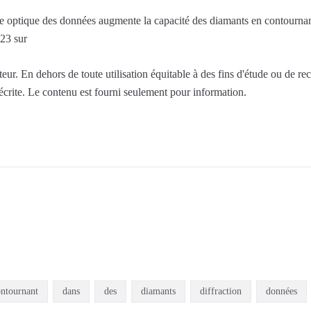
e optique des données augmente la capacité des diamants en contournant 
23 sur
ur. En dehors de toute utilisation équitable à des fins d'étude ou de re
 écrite. Le contenu est fourni seulement pour information.
ontournant
dans
des
diamants
diffraction
données