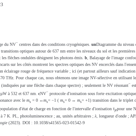
23
−
rge du NV
centres dans des conditions cryogéniques.
un
Diagramme du niveau 
es transitions optiques autour de 637 nm entre les niveaux du sol et les premières 
t les flèches ondulées désignent les photons émis.
b
, Balayage de l'image confoc
carts sur les côtés montrent les spectres optiques des NV encerclés dans l'ensem
 éclairage rouge de fréquence variable ; ici (et partout ailleurs sauf indication 
470 THz. Pour chaque cas, nous obtenons une image NV-sélective en utilisant l
−
s (indiquées par une flèche dans chaque spectre) ; seulement le NV résonant
est
−
2 µW à 532 et 637 nm.
c
NV
protocole d'ionisation sous forte excitation opt
sonance avec le
m
= 0 ↔
m
= −1 (
m
= 0 ↔
m
= +1) transition dans le triplet 
s
s
s
s
opulation d'état de charge en fonction de l'intervalle d'ionisation
τ
pour une N
je
s à 7 K. PL, photoluminescence ; au, unités arbitraires ;
λ
, longueur d'onde ; AP
ogie
(2023). DOI : 10.1038/s41565-023-01542-9