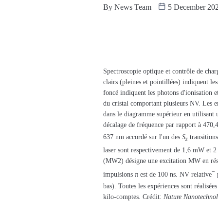
By
News Team
5 December 20
Spectroscopie optique et contrôle de cha
clairs (pleines et pointillées) indiquent l
foncé indiquent les photons d'ionisation e
du cristal comportant plusieurs NV. Les en
dans le diagramme supérieur en utilisant un
décalage de fréquence par rapport à 470,
637 nm accordé sur l'un des
S
transition
z
laser sont respectivement de 1,6 mW et 
(MW2) désigne une excitation MW en ré
−
impulsions π est de 100 ns. NV relative
p
bas). Toutes les expériences sont réalisée
kilo-comptes. Crédit:
Nature Nanotechnol