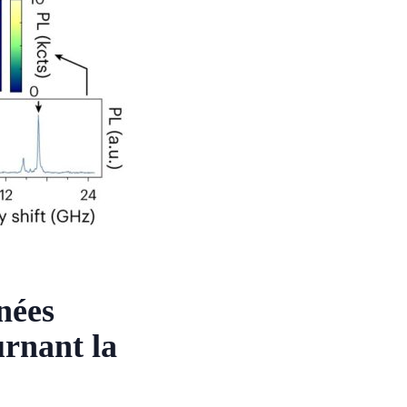
nées
urnant la