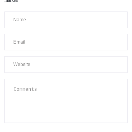
marked
*