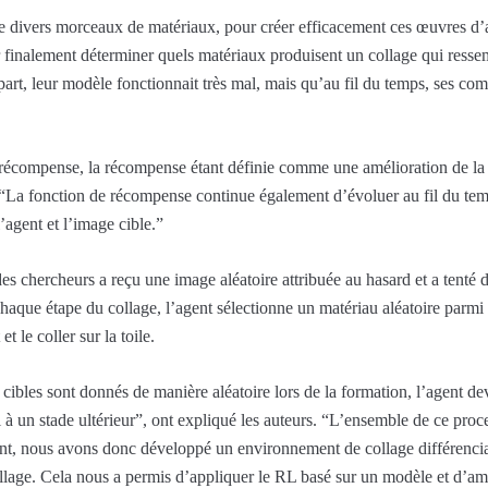
 divers morceaux de matériaux, pour créer efficacement ces œuvres d’ar
r finalement déterminer quels matériaux produisent un collage qui resse
art, leur modèle fonctionnait très mal, mais qu’au fil du temps, ses co
écompense, la récompense étant définie comme une amélioration de la s
. “La fonction de récompense continue également d’évoluer au fil du te
l’agent et l’image cible.”
es chercheurs a reçu une image aléatoire attribuée au hasard et a tenté 
haque étape du collage, l’agent sélectionne un matériau aléatoire parmi l
t le coller sur la toile.
cibles sont donnés de manière aléatoire lors de la formation, l’agent de
el à un stade ultérieur”, ont expliqué les auteurs. “L’ensemble de ce pr
ant, nous avons donc développé un environnement de collage différencia
llage. Cela nous a permis d’appliquer le RL basé sur un modèle et d’am