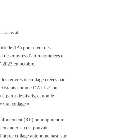
: Dai et al.
icielle (IA) pour créer des
ant des œuvres d’art renommées et
V 2023 en octobre.
 les œuvres de collage créées par
 IA existants comme DALL-E ou
à partir de pixels, et non le
« vrai collage ».
 renforcement (RL) pour apprendre
 demander si cela pouvait
 d’art de collage autonome basé sur