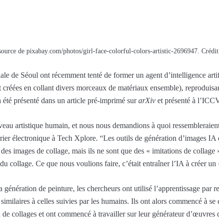
ource de pixabay.com/photos/girl-face-colorful-colors-artistic-2696947. Crédit 
ale de Séoul ont récemment tenté de former un agent d’intelligence artif
rt créées en collant divers morceaux de matériaux ensemble), reproduis
 été présenté dans un article pré-imprimé sur
arXiv
et présenté à l’ICC
iveau artistique humain, et nous nous demandions à quoi ressembleraient
ourrier électronique à Tech Xplore. “Les outils de génération d’images
es images de collage, mais ils ne sont que des « imitations de collage » 
 du collage. Ce que nous voulions faire, c’était entraîner l’IA à créer un 
 génération de peinture, les chercheurs ont utilisé l’apprentissage par
 similaires à celles suivies par les humains. Ils ont alors commencé à se
on de collages et ont commencé à travailler sur leur générateur d’œuvres