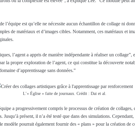
ndroits où la complexité est élevée”, a expliqué Lee. “Ce module peut amé
de l’équipe est qu’elle ne nécessite aucun échantillon de collage ni don
mples de matériaux et d’images cibles. Notamment, ces matériaux et ima
ginales.
iques, l’agent a appris de manière indépendante à réaliser un collage”, 
par la propre exploration de l’agent, ce qui constitue la découverte notab
 domaine d’apprentissage sans données.”
L’« Église » faite de journaux. Crédit : Dai et al.
uipe a progressivement compris le processus de création de collages, ce
s. Jusqu’à présent, il n’a été testé que dans des simulations. Cependant, 
 modèle pourrait également fournir des « plans » pour la création de c