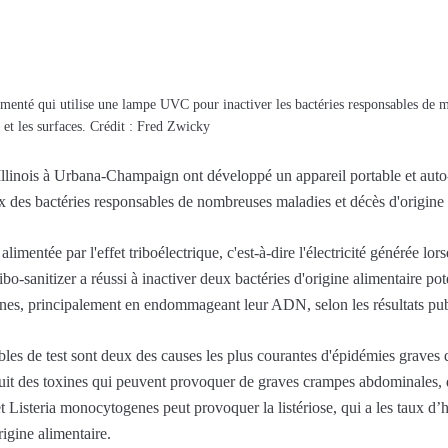
imenté qui utilise une lampe UVC pour inactiver les bactéries responsables de ma
s et les surfaces. Crédit : Fred Zwicky
l'Illinois à Urbana-Champaign ont développé un appareil portable et auto
ux des bactéries responsables de nombreuses maladies et décès d'origine 
imentée par l'effet triboélectrique, c'est-à-dire l'électricité générée lo
ribo-sanitizer a réussi à inactiver deux bactéries d'origine alimentaire po
es, principalement en endommageant leur ADN, selon les résultats pub
les de test sont deux des causes les plus courantes d'épidémies graves 
uit des toxines qui peuvent provoquer de graves crampes abdominales, d
t Listeria monocytogenes peut provoquer la listériose, qui a les taux d’ho
rigine alimentaire.