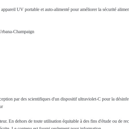
n appareil UV portable et auto-alimenté pour améliorer la sécurité alime
 à Urbana-Champaign
eption par des scientifiques d'un dispositif ultraviolet-C pour la désin
ur
ur. En dehors de toute utilisation équitable à des fins d'étude ou de re
 écrite. Le contenu est fourni seulement pour information.