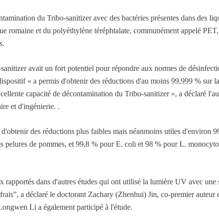
tamination du Tribo-sanitizer avec des bactéries présentes dans des liqui
itue romaine et du polyéthylène téréphtalate, communément appelé PET,
s.
o-sanitizer avait un fort potentiel pour répondre aux normes de désinfec
ispositif « a permis d'obtenir des réductions d'au moins 99,999 % sur la
cellente capacité de décontamination du Tribo-sanitizer », a déclaré l'
re et d'ingénierie. .
is d'obtenir des réductions plus faibles mais néanmoins utiles d'environ 9
 pelures de pommes, et 99,8 % pour E. coli et 98 % pour L. monocytoge
x rapportés dans d'autres études qui ont utilisé la lumière UV avec un
rais”, a déclaré le doctorant Zachary (Zhenhui) Jin, co-premier auteur de
ongwen Li a également participé à l'étude.