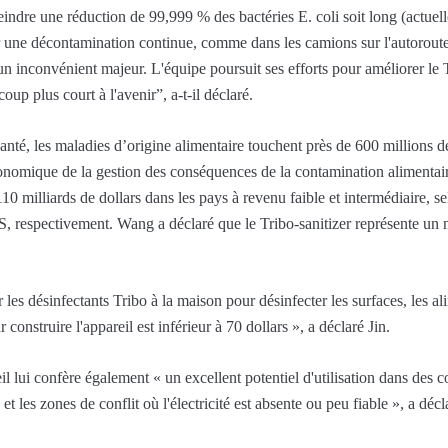
eindre une réduction de 99,999 % des bactéries E. coli soit long (actuel
iser une décontamination continue, comme dans les camions sur l'autorout
n inconvénient majeur. L'équipe poursuit ses efforts pour améliorer le T
oup plus court à l'avenir”, a-t-il déclaré.
anté, les maladies d’origine alimentaire touchent près de 600 millions 
nomique de la gestion des conséquences de la contamination alimentaire
110 milliards de dollars dans les pays à revenu faible et intermédiaire, s
MS, respectivement. Wang a déclaré que le Tribo-sanitizer représente un
les désinfectants Tribo à la maison pour désinfecter les surfaces, les ali
 construire l'appareil est inférieur à 70 dollars », a déclaré Jin.
l lui confère également « un excellent potentiel d'utilisation dans des co
et les zones de conflit où l'électricité est absente ou peu fiable », a déc