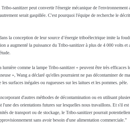
u Tribo-sanitizer peut convertir l'énergie mécanique de l'environnement
trement serait gaspillée. C'est pourquoi l'équipe de recherche le décr
dans la conception de leur source d’énergie triboélectrique imite la fou
tion a augmenté la puissance du Tribo-sanitizer à plus de 4 000 volts e
étude.
a lumière comme la lampe Tribo-sanitizer « peuvent être très efficaces l
ineuse », Wang a déclaré qu'elles pourraient ne pas décontaminer de ma
 les surfaces inégales ou rugueuses sur les laitues et les pommes. pèle.
incorporant d'autres méthodes de décontamination ou en utilisant plusie
st l'une des orientations futures sur lesquelles nous travaillons. Et s'il e
s unités de transport ou de stockage, le Tribo-sanitizer pourrait potentie
'approvisionnement sans avoir besoin d'une alimentation commerciale.”