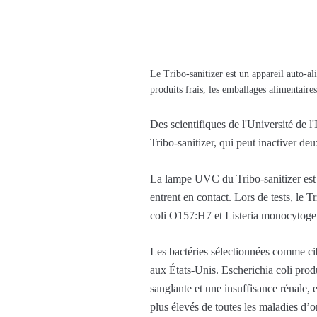
Le Tribo-sanitizer est un appareil auto-al
produits frais, les emballages alimentaire
Des scientifiques de l'Université de 
Tribo-sanitizer, qui peut inactiver de
La lampe UVC du Tribo-sanitizer est al
entrent en contact. Lors de tests, le T
coli O157:H7 et Listeria monocytogen
Les bactéries sélectionnées comme cib
aux États-Unis. Escherichia coli prod
sanglante et une insuffisance rénale, e
plus élevés de toutes les maladies d’o