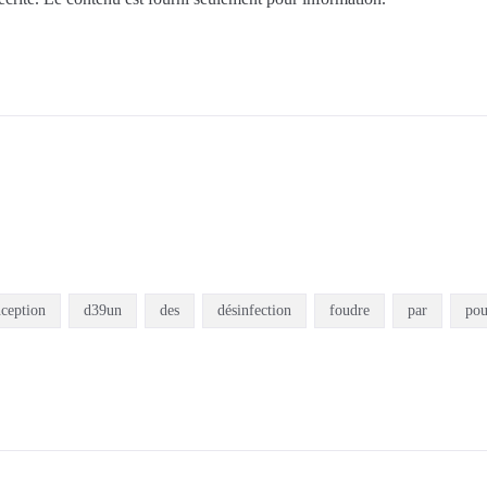
ception
d39un
des
désinfection
foudre
par
pou